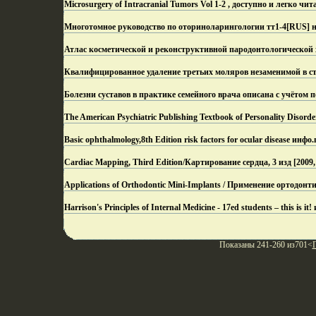
Microsurgery of Intracranial Tumors Vol 1-2 , доступно и легко чит
Многотомное руководство по оториноларингологии тт1-4[RUS] н
Атлас косметической и реконструктивной пародонтологической 
Квалифицированное удаление третьих моляров незаменимой в с
Болезни суставов в практике семейного врача описана с учётом п
The American Psychiatric Publishing Textbook of Personality Dis
Basic ophthalmology,8th Edition risk factors for ocular disease инфо.
Cardiac Mapping, Third Edition/Картирование сердца, 3 изд [20
Applications of Orthodontic Mini-Implants / Применение ортодо
Harrison's Principles of Internal Medicine - 17ed students – this is it!
Показаны 241-260 из701<