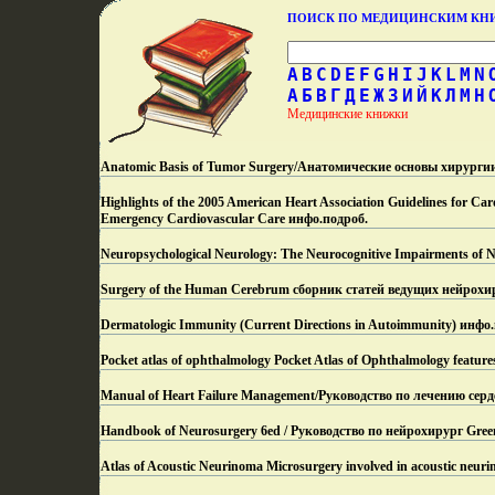
ПОИСК ПО МЕДИЦИНСКИМ К
A
B
C
D
E
F
G
H
I
J
K
L
M
N
А
Б
В
Г
Д
Е
Ж
З
И
Й
К
Л
М
Н
Медицинские книжки
Anatomic Basis of Tumor Surgery/Анатомические основы хирург
Highlights of the 2005 American Heart Association Guidelines for C
Emergency Cardiovascular Care инфо.
подроб.
Neuropsychological Neurology: The Neurocognitive Impairments of N
Surgery of the Human Cerebrum сборник статей ведущих нейрохи
Dermatologic Immunity (Current Directions in Autoimmunity) инфо.
Pocket atlas of ophthalmology Pocket Atlas of Ophthalmology feature
Manual of Heart Failure Management/Руководство по лечению сердеч
Handbook of Neurosurgery 6ed / Руководство по нейрохирург Gre
Atlas of Acoustic Neurinoma Microsurgery involved in acoustic neur