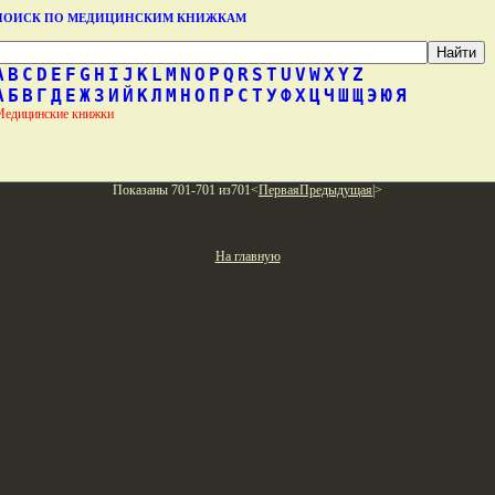
ПОИСК ПО МЕДИЦИНСКИМ КНИЖКАМ
A
B
C
D
E
F
G
H
I
J
K
L
M
N
O
P
Q
R
S
T
U
V
W
X
Y
Z
А
Б
В
Г
Д
Е
Ж
З
И
Й
К
Л
М
Н
О
П
Р
С
Т
У
Ф
Х
Ц
Ч
Ш
Щ
Э
Ю
Я
Медицинские книжки
Показаны 701-701 из701<
Первая
Предыдущая
|>
На главную