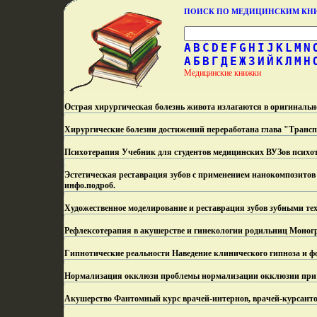
ПОИСК ПО МЕДИЦИНСКИМ К
A
B
C
D
E
F
G
H
I
J
K
L
M
N
А
Б
В
Г
Д
Е
Ж
З
И
Й
К
Л
М
Н
Медицинские книжки
Острая хирургическая болезнь живота излагаются в оригинальн
Хирургические болезни достижений переработана глава "Транс­
Психотерапия Учебник для студентов медицинских ВУЗов психо
Эстетическая реставрация зубов с применением нанокомпозитов
инфо.
подроб.
Художественное моделирование и реставрация зубов зубными те
Рефлексотерапия в акушерстве и гинекологии родильниц Моногр
Гипнотические реальности Наведение клинического гипноза и ф
Нормализация окклюзи проблемы нормализации окклюзии при 
Акушерство Фантомный курс врачей-интернов, врачей-курсанто