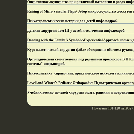
Оперативное акушерство при различной патологии в родах инфо
Raising of Micro-vascular Flaps/ Забор микрососудистых лоскут
Психотерапевтические истории для детей инфо.
подроб.
Детская хирургия Том III у детей и ее лечении инфо.
подроб.
Dancing with the Family A Symbolic-Experiential Approach новые и
Курс пластической хирургии файле объединены оба тома руково
Ортопедическая стоматология под редакцией профессора В Н 
системы" инфо.
подроб.
Психосоматика: справочник практического психолога клиническ
Lovell and Winter's Pediatric Orthopaedics Педиатрическая орто
Учебник военно-полевой хирургии мозга, ранения и повреждени
Показаны 101-120 из1932<