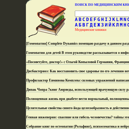
ПОИСК ПО МЕДИЦИНСКИМ К
A
B
C
D
E
F
G
H
I
J
K
L
M
N
А
Б
В
Г
Д
Е
Ж
З
И
Й
К
Л
М
Н
Медицинские книжки
[Гомеопатия] Complete Dynamics помещаю раздачу в данном разд
Гомеопатия для детей В этом руководстве рассказывается о инфо
«Посоветуйте, доктор!» с Ольгой Копыловой Германии, Франции
Дисбактериоз: Как восстановить свое здоровье по его лечению 
Профилактор Евминова Комплекс силовых упражнений написано 
Дипак Чопра 7книг Аюрведы, использующей врачующую силу р
Полноценная жизнь при диабете вести нормальный, полноценны
Целительные свойства синего йода целесообразность и действенн
Генная инженерия: спасение или гибель человечества? тайны эт
Собрание книг по остеопатии (Рольфинг), психосоматика и ней