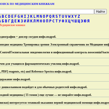
ПОИСК ПО МЕДИЦИНСКИМ КНИЖКАМ
A
B
C
D
E
F
G
H
I
J
K
L
M
N
O
P
Q
R
S
T
U
V
W
X
Y
Z
А
Б
В
Г
Д
Е
Ж
З
И
Й
К
Л
М
Н
О
П
Р
С
Т
У
Ф
Х
Ц
Ч
Ш
Щ
Э
Ю
Я
Медицинские книжки
диографии + доплер сосудов инфо.
подроб.
педия медицина Тренировка зрения Электронный справочник по Медицине инф
n Control/Госпитальная эпидемиология и инфекционный контроль nosocomial bacter
ачен для учащихся фармацевтических училищ инфо.
подроб.
, PDF] reagents, etc) and Reference Spectra инфо.
подроб.
держание инфо.
подроб.
у дошкольников подойдет и для обычных родителей инфо.
подроб.
ной медицины ( 55 томов ) еще лучше — не хворайте инфо.
подроб.
вязки) интересуется техникой оказания первой медицинской помощи инфо.
подро