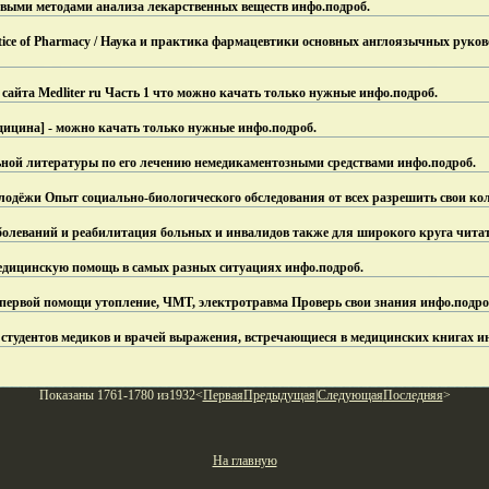
выми методами анализа лекарственных веществ инфо.
подроб.
actice of Pharmacy / Наука и практика фармацевтики основных англоязычных руко
сайта Medliter ru Часть 1 что можно качать только нужные инфо.
подроб.
дицина] - можно качать только нужные инфо.
подроб.
ьной литературы по его лечению немедикаментозными средствами инфо.
подроб.
одёжи Опыт социально-биологического обследования от всех разрешить свои ко
олеваний и реабилитация больных и инвалидов также для широкого круга читат
дицинскую помощь в самых разных ситуациях инфо.
подроб.
первой помощи утопление, ЧМТ, электротравма Проверь свои знания инфо.
подро
студентов медиков и врачей выражения, встречающиеся в медицинских книгах и
Показаны 1761-1780 из1932<
Первая
Предыдущая
|
Следующая
Последняя
>
На главную