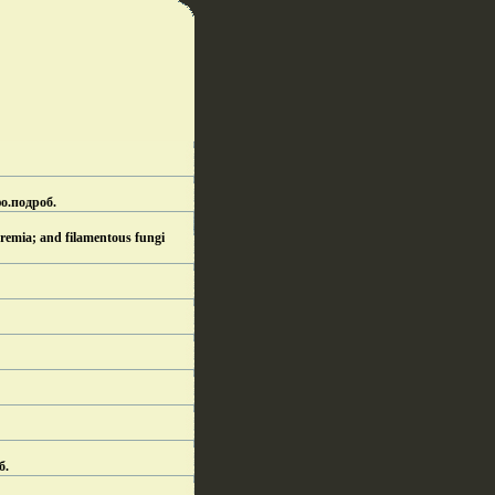
о.
подроб.
emia; and filamentous fungi
б.