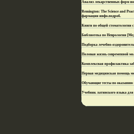
Анализ лекарственных форм но
Remington: The Science and Pr
фармации инфо.
подроб.
Книги по общей стоматологии с 
Библиотека по Неврологии [Ме
Подборка лечебно-оздоровител
Половая жизнь современной мол
Комплексная профилактика заб
Первая медицинская помощь ме
Обучающие тесты по оказанию 
Учебник латинского языка для 