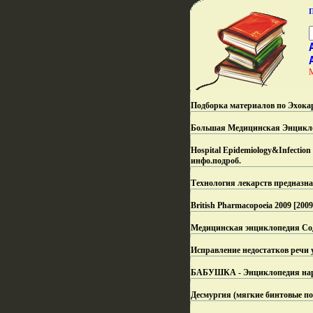
Подборка материалов по Эхокар
Большая Медицинская Энцикло
Hospital Epidemiology&Infectio
инфо.
подроб.
Технология лекарств предназн
British Pharmacopoeia 2009 [2009
Медицинская энциклопедия Со
Исправление недостатков речи 
БАБУШКА - Энциклопедия народ
Десмургия (мягкие бинтовые по