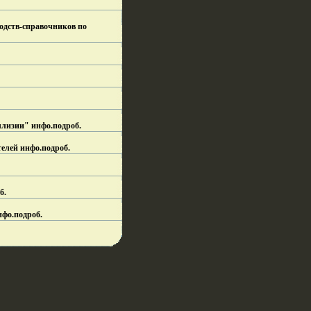
водств-справочников по
ллизии" инфо.
подроб.
елей инфо.
подроб.
б.
нфо.
подроб.