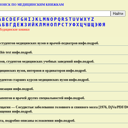
ПОИСК ПО МЕДИЦИНСКИМ КНИЖКАМ
A
B
C
D
E
F
G
H
I
J
K
L
M
N
O
P
Q
R
S
T
U
V
W
X
Y
Z
А
Б
В
Г
Д
Е
Ж
З
И
Й
К
Л
М
Н
О
П
Р
С
Т
У
Ф
Х
Ц
Ч
Ш
Щ
Э
Ю
Я
Медицинские книжки
 студентов медицинских вузов и врачей-педиатров инфо.
подроб.
his text инфо.
подроб.
ов, студентов медицинских учебных заведений инфо.
подроб.
ицинских вузов, интернов и ординаторов инфо.
подроб.
удентов старших курсов медицинских вузов инфо.
подроб.
мизации инфо.
подроб.
апевтов и врачей других специальностей инфо.
подроб.
ещагин — Сосудистые заболевания головного и спинного мозга [1976, DjVu/PDF/D
ащения инфо.
подроб.
а, подробно описаны осложнения инфо.
подроб.