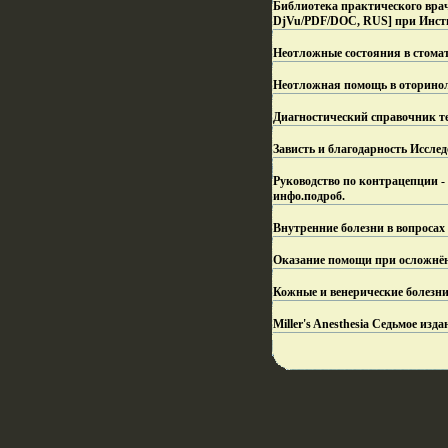
Библиотека практического врача
DjVu/PDF/DOC, RUS] при Инст
Неотложные состояния в стомат
Неотложная помощь в оторинол
Диагностический справочник т
Зависть и благодарность Иссле
Руководство по контрацепции -
инфо.
подроб.
Внутренние болезни в вопросах 
Оказание помощи при осложнён
Кожные и венерические болезн
Miller's Anesthesia Седьмое изда