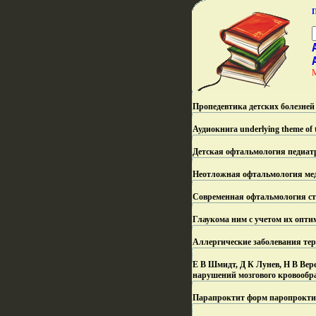
Пропедевтика детских болезней
Аудиокнига underlying theme of t
Детская офтальмология педиатр
Неотложная офтальмология мед
Современная офтальмология ст
Глаукома ним с учетом их опти
Аллергические заболевания тер
Е В Шмидт, Д К Лунев, Н В Вер
нарушений мозгового кровообр
Парапроктит форм паропроктит