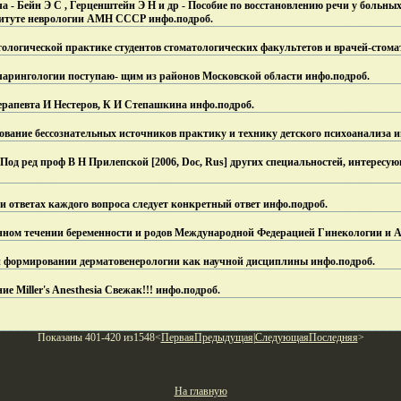
 - Бейн Э С , Герценштейн Э Н и др - Пособие по восстановлению речи у больных 
итуте неврологии АМН СССР инфо.
подроб.
ологической практике студентов стоматологических факультетов и врачей-стома
арингологии поступаю- щим из районов Московской области инфо.
подроб.
ерапевта И Нестеров, К И Степашкина инфо.
подроб.
дование бессознательных источников практику и технику детского психоанализа и
 Под ред проф В Н Прилепской [2006, Doc, Rus] других специальностей, интерес
и ответах каждого вопроса следует конкретный ответ инфо.
подроб.
ном течении беременности и родов Международной Федерацией Гинекологии и 
и формировании дерматовенерологии как научной дисциплины инфо.
подроб.
ние Miller's Anesthesia Свежак!!! инфо.
подроб.
Показаны 401-420 из1548<
Первая
Предыдущая
|
Следующая
Последняя
>
На главную