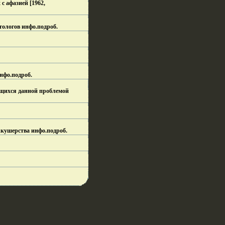
с афазией [1962,
тологов инфо.
подроб.
нфо.
подроб.
ующихся данной проблемой
Акушерства инфо.
подроб.