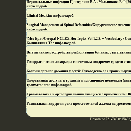
Перинатальные инфекции Цинзерлинг В А , Мельникова В Ф [200
инфо.
подроб.
Clinical Medicine инфо.
подроб.
Surgical Management of Spinal Deformities/Хирургическое лечение
инфо.
подроб.
[Мед Брат/Сестра] NCLEX Hot Topics Vol 1,2,3, + Vocabulary / C
Компиляция The инфо.
подроб.
Вегетативные расстройства реабилитации больных с вегетатив
Геморрагическая лихорадка с почечным синдромом средств этио
Болезни органов дыхания у детей: Руководство для врачей нару
Оперативные доступы к грудным и поясничным позвонкам (анато
травматологов инфо.
подроб.
Травматология и ортопедия знаний учащихся с применением ПК
Радикальная хирургия рака предстательной железы на урологов,
Показаны 721-740 из1548<