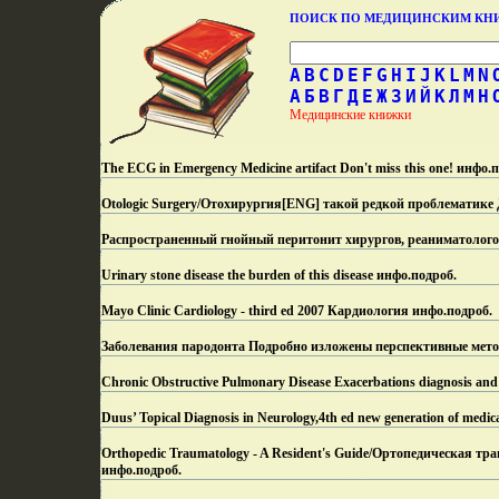
ПОИСК ПО МЕДИЦИНСКИМ К
A
B
C
D
E
F
G
H
I
J
K
L
M
N
А
Б
В
Г
Д
Е
Ж
З
И
Й
К
Л
М
Н
Медицинские книжки
The ECG in Emergency Medicine artifact Don't miss this one! инфо.
п
Otologic Surgery/Отохирургия[ENG] такой редкой проблематике
Распространенный гнойный перитонит хирургов, реаниматологов
Urinary stone disease the burden of this disease инфо.
подроб.
Mayo Clinic Cardiology - third ed 2007 Кардиология инфо.
подроб.
Заболевания пародонта Подробно изложены перспективные мето
Chronic Obstructive Pulmonary Disease Exacerbations diagnosis and 
Duus’ Topical Diagnosis in Neurology,4th ed new generation of medica
Orthopedic Traumatology - A Resident's Guide/Ортопедическая тра
инфо.
подроб.