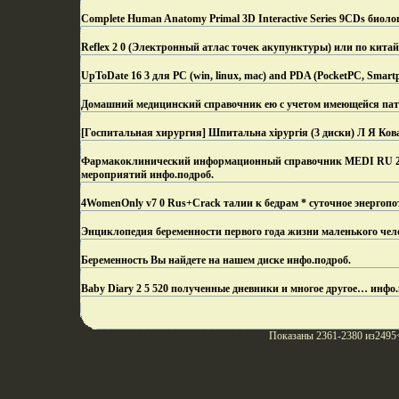
Complete Human Anatomy Primal 3D Interactive Series 9CDs биол
Reflex 2 0 (Электронный атлас точек акупунктуры) или по кита
UpToDate 16 3 для PC (win, linux, mac) and PDA (PocketPC, Smar
Домашний медицинский справочник ею с учетом имеющейся пат
[Госпитальная хирургия] Шпитальна хiрургiя (3 диски) Л Я Ков
Фармакоклинический информационный справочник MEDI RU 201
мероприятий инфо.
подроб.
4WomenOnly v7 0 Rus+Crack талии к бедрам * суточное энергопо
Энциклопедия беременности первого года жизни маленького чел
Беременность Вы найдете на нашем диске инфо.
подроб.
Baby Diary 2 5 520 полученные дневники и многое другое… инфо.
Показаны 2361-2380 из2495