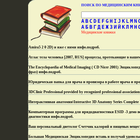
ПОИСК ПО МЕДИЦИНСКИМ К
A
B
C
D
E
F
G
H
I
J
K
L
M
N
А
Б
В
Г
Д
Е
Ж
З
И
Й
К
Л
М
Н
Медицинские книжки
Amira5 2 0 2D) и иже с ними инфо.
подроб.
Атлас тела человека [2007, RUS] процессы, протекающие в наше
The Encyclopaedia of Medical Imaging ( CD Nicer 2001) Энцикло
фраз) инфо.
подроб.
Юридическая папка для врача и провизора в работе врача и пр
3DClinic Professional provided by recognized professional associatio
Интерактивная анатомия\Interactive 3D Anatomy Series Comple
Компьютерная программа для иридодиагностики ESID -3 демо ве
диагностики инфо.
подроб.
Ваш персональный диетолог Счетчик калорий и пищевых вещест
Большая Медицинская Энциклопедия вставь и получай удовольс