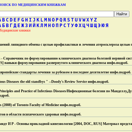
ПОИСК ПО МЕДИЦИНСКИМ КНИЖКАМ
A
B
C
D
E
F
G
H
I
J
K
L
M
N
O
P
Q
R
S
T
U
V
W
X
Y
Z
А
Б
В
Г
Д
Е
Ж
З
И
Й
К
Л
М
Н
О
П
Р
С
Т
У
Ф
Х
Ц
Ч
Ш
Щ
Э
Ю
Я
Медицинские книжки
шений липидного обмена с целью профилактики и лечения атеросклероза целью
 - Справочник по формулированию клинического диагноза болезней нервной сист
S] навыки формулирования развернутого клинического диагноза инфо.
подроб.
ропейские стандарты лечения за рубежом в последнее десятилетие инфо.
подроб.
us Diseases the old standbys " --Doody's Review Service инфо.
подроб.
 Principles and Practice of Infectious Diseases/Инфекционные болезни по Манделлу,Д
одроб.
 (2008) of Toronto Faculty of Medicine инфо.
подроб.
ов в области психического здоровья инфо.
подроб.
идт И Р - Основы прикладной кинезиологии [2004, DOC, RUS] Материал предста