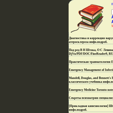
Диагностика и коррекция нару
атеросклероза инфо.
подроб.
Под ред В Н Штока, О С Левина
DjVu/PDF/DOC/FineReader9, RU
Практическая травматология Ев
Emergency Management of Infectio
Mandell, Douglas, and Bennett's
классического учебника инфо.
п
Emergency Medicine Toronto notes
Секреты психиатрии специалист
[Прикладная кинезиология] Шм
инфо.
подроб.