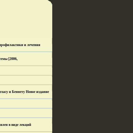
 профилактики и лечения
емы [2006,
угласу и Беннету Новое издание
влен в виде лекций