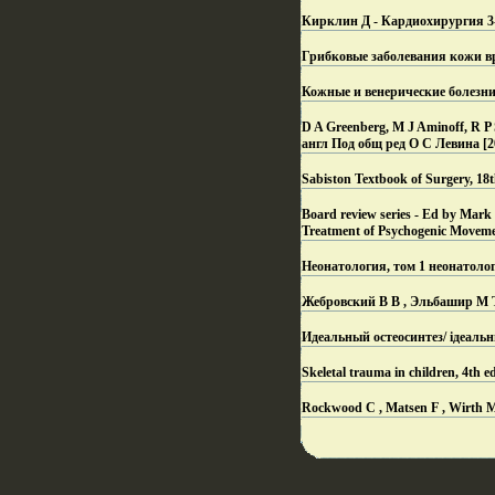
Кирклин Д - Кардиохирургия 3-е
Грибковые заболевания кожи вр
Кожные и венерические болезни
D A Greenberg, M J Aminoff, R P
англ Под общ ред О С Левина [
Sabiston Textbook of Surgery, 1
Board review series - Ed by Mark
Treatment of Psychogenic Moveme
Неонатология, том 1 неонатоло
Жебровский В В , Эльбашир М Т
Идеальный остеосинтез/ iдеаль
Skeletal trauma in children, 4th 
Rockwood C , Matsen F , Wirth M ,