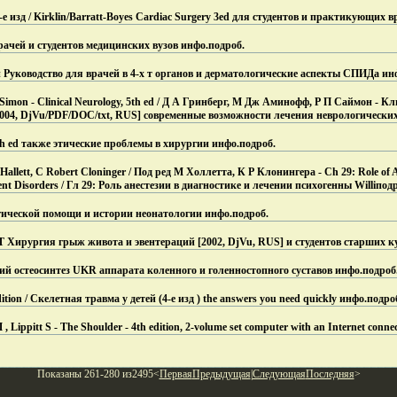
 изд / Kirklin/Barratt-Boyes Cardiac Surgery 3ed для студентов и практикующих в
ачей и студентов медицинских вузов инфо.
подроб.
 Руководство для врачей в 4-х т органов и дерматологические аспекты СПИДа ин
 Simon - Clinical Neurology, 5th ed / Д А Гринберг, М Дж Аминофф, Р П Саймон - 
2004, DjVu/PDF/DOC/txt, RUS] современные возможности лечения неврологически
8th ed также этические проблемы в хирургии инфо.
подроб.
 Hallett, C Robert Cloninger / Под ред М Холлетта, К Р Клонингера - Ch 29: Role of A
nt Disorders / Гл 29: Роль анестезии в диагностике и лечении психогенны Willi
подр
гической помощи и истории неонатологии инфо.
подроб.
 Хирургия грыж живота и эвентераций [2002, DjVu, RUS] и студентов старших ку
ний остеосинтез UKR аппарата коленного и голенностопного суставов инфо.
подроб
edition / Скелетная травма у детей (4-е изд ) the answers you need quickly инфо.
подро
 Lippitt S - The Shoulder - 4th edition, 2-volume set computer with an Internet conne
Показаны 261-280 из2495<
Первая
Предыдущая
|
Следующая
Последняя
>