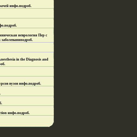
рачей инфо.
подроб.
фо.
подроб.
Клиническая неврология Пер с
х заболевани
подроб.
nesthesia in the Diagnosis and
об.
рсов вузов инфо.
подроб.
.
б.
ction инфо.
подроб.