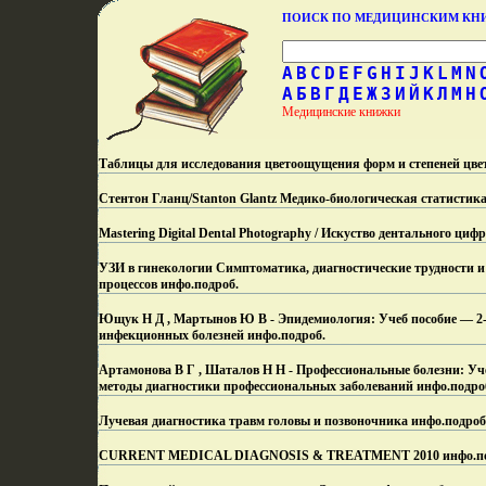
ПОИСК ПО МЕДИЦИНСКИМ К
A
B
C
D
E
F
G
H
I
J
K
L
M
N
А
Б
В
Г
Д
Е
Ж
З
И
Й
К
Л
М
Н
Медицинские книжки
Таблицы для исследования цветоощущения форм и степеней цве
Стентон Гланц/Stanton Glantz Медико-биологическая статистика 
Mastering Digital Dental Photography / Искуство дентального ци
УЗИ в гинекологии Симптоматика, диагностические трудности 
процессов инфо.
подроб.
Ющук Н Д , Мартынов Ю В - Эпидемиология: Учеб пособие — 2-е и
инфекционных болезней инфо.
подроб.
Артамонова В Г , Шаталов Н Н - Профессиональные болезни: Уче
методы диагностики профессиональных заболеваний инфо.
подро
Лучевая диагностика травм головы и позвоночника инфо.
подроб
CURRENT MEDICAL DIAGNOSIS & TREATMENT 2010 инфо.
п