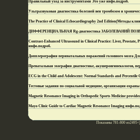
Правильный уход за инструментами Это уже инфо.
подроб.
Ультразвуковая диагностика болезней вен тромбозом и хроничес
The Practice of Clinical Echocardiography 2nd Edition(Методы клин
ДИФФЕРЕНЦИАЛЬНАЯ Rg-диагностика ЗАБОЛЕВАНИЙ ПОЗВОНОЧН
Contrast-Enhanced Ultrasound in Clinical Practice: Liver, Prosta
инфо.
подроб.
Допплерография перинатальных поражений головного мозга Для 
Пренатальная эхография диагностике, акушеровгинекологов, пер
ECG in the Child and Adolescent: Normal Standards and Percenti
Тестовые задания по социальной медицине, организации охраны 
Magnetic Resonance Imaging in Orthopedic Sports Medicine provided b
Mayo Clinic Guide to Cardiac Magnetic Resonance Imaging инфо.
по
Показаны 781-800 из2495<