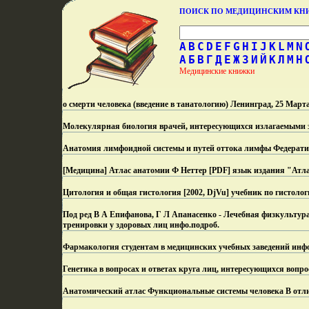
ПОИСК ПО МЕДИЦИНСКИМ К
A
B
C
D
E
F
G
H
I
J
K
L
M
N
А
Б
В
Г
Д
Е
Ж
З
И
Й
К
Л
М
Н
Медицинские книжки
о смерти человека (введение в танатологию) Ленинград, 25 Марта
Молекулярная биология врачей, интересующихся излагаемыми з
Анатомия лимфоидной системы и путей оттока лимфы Федерати
[Медицина] Атлас анатомии Ф Неттер [PDF] язык издания "Атла
Цитология и общая гистология [2002, DjVu] учебник по гистолог
Под ред В А Епифанова, Г Л Апанасенко - Лечебная физкультур
тренировки у здоровых лиц инфо.
подроб.
Фармакология студентам в медицинских учебных заведений инфо
Генетика в вопросах и ответах круга лиц, интересующихся вопро
Анатомический атлас Функциональные системы человека В отл