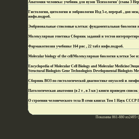
Анатомия человека: учебник для вузов 'Психология' (глава 3 Не
Гистология, цитология и эмбриология Изд 5-е, перераб , доп 
инфо.
подроб.
Эмбриональные стволовые клетки: фундаментальная биология и
Молекулярная генетика Сборник заданий и тестов интерпретир
Фармакогнозия учебнике 164 рис , 22 табл инфо.
подроб.
Molecular biology of the cell/Молекулярная биология клетки 5ое 
Encyclopedia of Molecular Cell Biology and Molecular Medicine/Э
Structural Biologists Gene Technologists Developmental Biologists Me
Сборник ВОЗ по гистологической диагностике опухолей и лимфо
Патологическая анатомия (в 2 т , в 3 кн ) книги приведен спис
О строении человеческого тела В семи книгах Том 1 Наук ССС
Показаны 861-880 из2495<