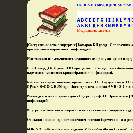
ПОИСК ПО МЕДИЦИНСКИМ К
A
B
C
D
E
F
G
H
I
J
K
L
M
N
А
Б
В
Г
Д
Е
Ж
З
И
Й
К
Л
М
Н
Медицинские книжки
[Сестринское дело в хирургии] Комаров Б Д (ред) - Справочник
при массовых поражениях инфо.
подроб.
Неотложная офтальмология медицинских вузов, интернов и орд
Е В Шмидт, Д К Лунев, Н В Верещагин — Сосудистые заболевания
нарушений мозгового кровообращения инфо.
подроб.
Библиотека практического врача - Бейн Э С , Герценштейн Э Н и 
DjVu/PDF/DOC, RUS] при Институте неврологии АМН СССР ин
Руководство по контрацепции - Под ред проф В Н Прилепской [2
инфо.
подроб.
Внутренние болезни в вопросах и ответах каждого вопроса следу
Оказание помощи при осложнённом течении беременности и ро
Miller's Anesthesia Седьмое издание Miller's Anesthesia Свежак!!! 