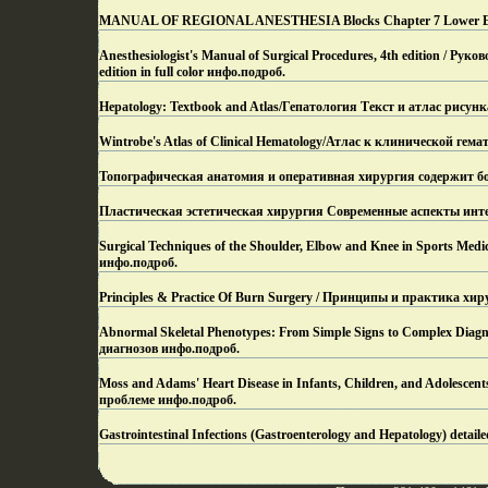
MANUAL OF REGIONAL ANESTHESIA Blocks Chapter 7 Lower Ext
Anesthesiologist's Manual of Surgical Procedures, 4th edition / Р
edition in full color инфо.
подроб.
Hepatology: Textbook and Atlas/Гепатология Текст и атлас рисун
Wintrobe's Atlas of Clinical Hematology/Атлас к клинической ге
Топографическая анатомия и оперативная хирургия содержит бол
Пластическая эстетическая хирургия Современные аспекты инт
Surgical Techniques of the Shoulder, Elbow and Knee in Sports M
инфо.
подроб.
Principles & Practice Of Burn Surgery / Принципы и практика хи
Abnormal Skeletal Phenotypes: From Simple Signs to Complex Di
диагнозов инфо.
подроб.
Moss and Adams' Heart Disease in Infants, Children, and Adolesc
проблеме инфо.
подроб.
Gastrointestinal Infections (Gastroenterology and Hepatology) detail