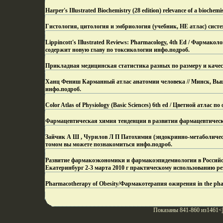
Harper's Illustrated Biochemistry (28 edition) relevance of a biochemi
Гистология, цитология и эмбриология (учебник, НЕ атлас) сист
Lippincott's Illustrated Reviews: Pharmacology, 4th Ed / Фарма
содержит новую главу по токсикологии инфо.
подроб.
Прикладная медицинская статистика разных по размеру и качес
Ханц Фениш Карманный атлас анатомии человека // Минск, Вы
инфо.
подроб.
Color Atlas of Physiology (Basic Sciences) 6th ed / Цветной атлас п
Фармацевтическая химия тенденции в развитии фармацевтическ
Зайчик А Ш , Чурилов Л П Патохимия (эндокринно-метаболически
томом вы можете познакомиться инфо.
подроб.
Развитие фармакоэкономики и фармакоэпидемиологии в Россий
Екатеринбург 2-3 марта 2010 г практическому использованию р
Pharmacotherapy of Obesity/Фармакотерапия ожирения in the phar
Показаны 841-860 из1461<