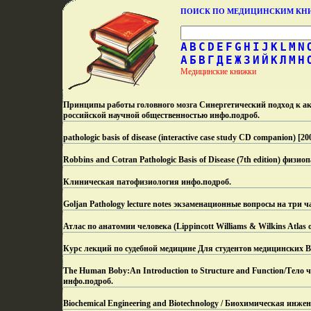
ПОИСК ПО МЕДИЦИНСКИМ К
A
B
C
D
E
F
G
H
I
J
K
L
M
N
А
Б
В
Г
Д
Е
Ж
З
И
Й
К
Л
М
Н
Медицинские книжки
Принципы работы головного мозга Синергетический подход к ак
российской научной общественностью инфо.
подроб.
pathologic basis of disease (interactive case study CD companion
Robbins and Cotran Pathologic Basis of Disease (7th edition) фи
Клиническая патофизиология инфо.
подроб.
Goljan Pathology lecture notes экзаменационные вопросы на три ч
Атлас по анатомии человека (Lippincott Williams & Wilkins Atlas
Курс лекций по судебной медицине Для студентов медицинских В
The Human Boby:An Introduction to Structure and Function/Тело 
инфо.
подроб.
Biochemical Engineering and Biotechnology / Биохимическая инжен