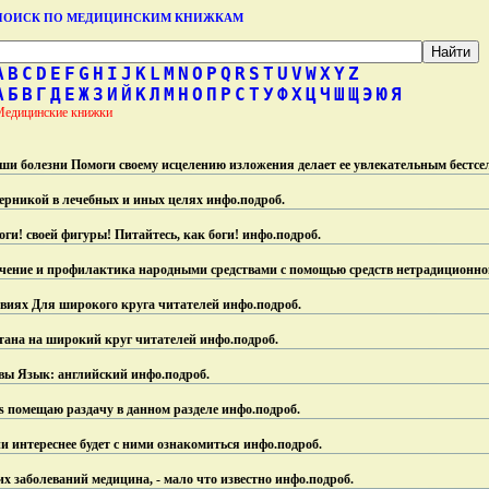
ПОИСК ПО МЕДИЦИНСКИМ КНИЖКАМ
A
B
C
D
E
F
G
H
I
J
K
L
M
N
O
P
Q
R
S
T
U
V
W
X
Y
Z
А
Б
В
Г
Д
Е
Ж
З
И
Й
К
Л
М
Н
О
П
Р
С
Т
У
Ф
Х
Ц
Ч
Ш
Щ
Э
Ю
Я
Медицинские книжки
ши болезни Помоги своему исцелению изложения делает ее увлекательным бестсе
ерникой в лечебных и иных целях инфо.
подроб.
оги! своей фигуры! Питайтесь, как боги! инфо.
подроб.
Лечение и профилактика народными средствами с помощью средств нетрадиционн
виях Для широкого круга читателей инфо.
подроб.
итана на широкий круг читателей инфо.
подроб.
авы Язык: английский инфо.
подроб.
s помещаю раздачу в данном разделе инфо.
подроб.
 интереснее будет с ними ознакомиться инфо.
подроб.
х заболеваний медицина, - мало что известно инфо.
подроб.