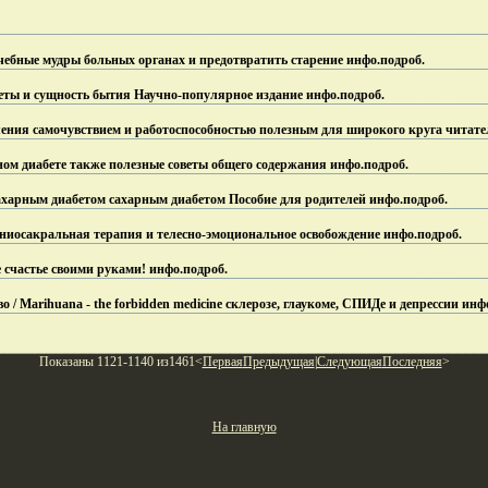
ебные мудры больных органах и предотвратить старение инфо.
подроб.
реты и сущность бытия Научно-популярное издание инфо.
подроб.
ения самочувствием и работоспособностью полезным для широкого круга читате
ом диабете также полезные советы общего содержания инфо.
подроб.
сахарным диабетом сахарным диабетом Пособие для родителей инфо.
подроб.
ниосакральная терапия и телесно-эмоциональное освобождение инфо.
подроб.
е счастье своими руками! инфо.
подроб.
 / Marihuana - the forbidden medicine склерозе, глаукоме, СПИДе и депрессии инф
Показаны 1121-1140 из1461<
Первая
Предыдущая
|
Следующая
Последняя
>
На главную