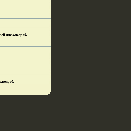
лей инфо.
подроб.
о.
подроб.