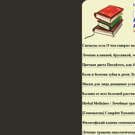
Сигналы тела О чем говорят на
Лечение клюквой, брусникой, ч
Цветная диета Питайтесь, как б
Боли и болезни зубов и десен 
Маски для лица домашних усло
Калина от всех болезней рассч
Herbal Medicines / Лечебные тр
[Гомеопатия] Complete Dynamic
Философский камень гомеопатии
Лечение травами онкологически