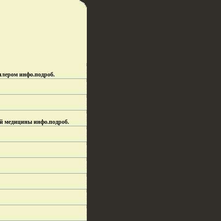
ллером инфо.
подроб.
ой медицины инфо.
подроб.