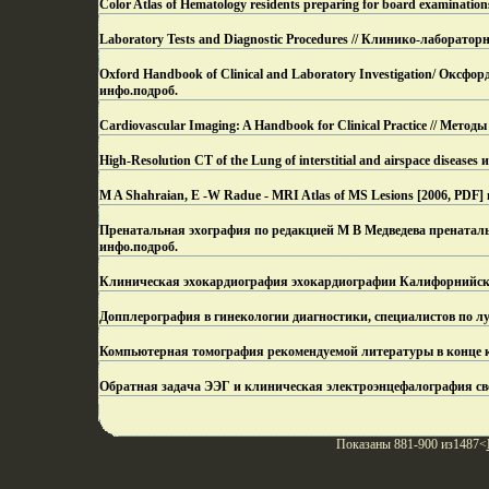
Color Atlas of Hematology residents preparing for board examinatio
Laboratory Tests and Diagnostic Procedures // Клинико-лабораторна
Oxford Handbook of Clinical and Laboratory Investigation/ Окс
инфо.
подроб.
Cardiovascular Imaging: A Handbook for Clinical Practice // Ме
High-Resolution CT of the Lung of interstitial and airspace diseases 
M A Shahraian, E -W Radue - MRI Atlas of MS Lesions [2006, PD
Пренатальная эхография по редакцией М В Медведева пренаталь
инфо.
подроб.
Клиническая эхокардиография эхокардиографии Калифорнийско
Допплерография в гинекологии диагностики, специалистов по лу
Компьютерная томография рекомендуемой литературы в конце 
Обратная задача ЭЭГ и клиническая электроэнцефалография св
Показаны 881-900 из1487<