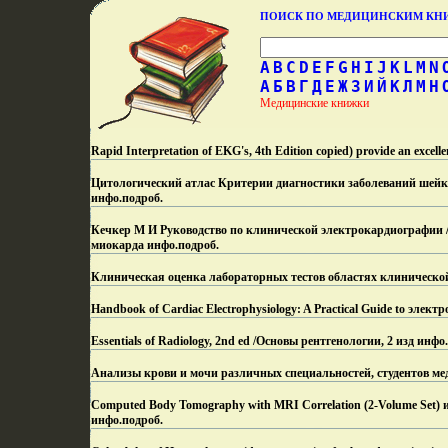
ПОИСК ПО МЕДИЦИНСКИМ К
A
B
C
D
E
F
G
H
I
J
K
L
M
N
А
Б
В
Г
Д
Е
Ж
З
И
Й
К
Л
М
Н
Медицинские книжки
Rapid Interpretation of EKG's, 4th Edition copied) provide an excell
Цитологический атлас Критерии диагностики заболеваний шей
инфо.
подроб.
Кечкер М И Руководство по клинической электрокардиографии //
миокарда инфо.
подроб.
Клиническая оценка лабораторных тестов областях клиническо
Handbook of Cardiac Electrophysiology: A Practical Guide to эле
Essentials of Radiology, 2nd ed /Основы рентгенологии, 2 изд инфо.
Анализы крови и мочи различных специальностей, студентов ме
Computed Body Tomography with MRI Correlation (2-Volume Se
инфо.
подроб.