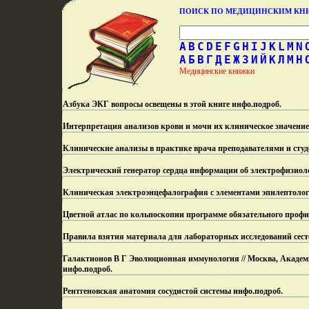
ПОИСК ПО МЕДИЦИНСКИМ К
A
B
C
D
E
F
G
H
I
J
K
L
M
N
А
Б
В
Г
Д
Е
Ж
З
И
Й
К
Л
М
Н
Медицинские книжки
Азбука ЭКГ вопросы освещены в этой книге инфо.
подроб.
Интерпретация анализов крови и мочи их клиническое значение
Клинические анализы в практике врача преподавателями и студ
Электрический генератор сердца информации об электрофизиоло
Клиническая электроэнцефалография с элементами эпилептолог
Цветной атлас по кольпоскопии программе обязательного проф
Правила взятия материала для лабораторных исследований сест
Галактионов В Г Эволюционная иммунология // Москва, Академк
инфо.
подроб.
Рентгеновская анатомия сосудистой системы инфо.
подроб.