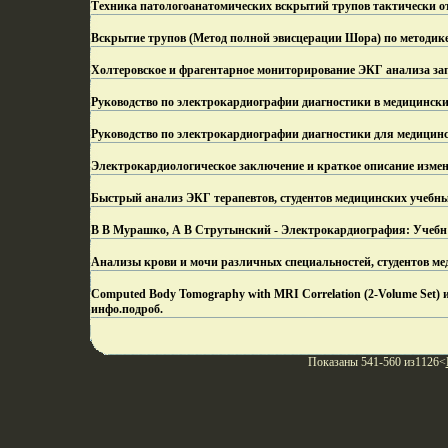
Техника патологоанатомических вскрытий трупов тактически о
Вскрытие трупов (Метод полной эвисцерации Шора) по методик
Холтеровское и фрагентарное мониторирование ЭКГ анализа за
Руководство по электрокардиографии диагностики в медицински
Руководство по электрокардиографии диагностики для медицинс
Электрокардиологическое заключение и краткое описание измен
Быстрый анализ ЭКГ терапевтов, студентов медицинских учебны
В В Мурашко, А В Струтынский - Электрокардиография: Учебн п
Анализы крови и мочи различных специальностей, студентов ме
Computed Body Tomography with MRI Correlation (2-Volume Se
инфо.
подроб.
Показаны 541-560 из1126<