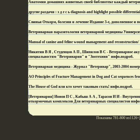
Анатомия домашних животных своей библиотеке каждый ветери
другие раздачи : з д е с ь diagnosis and highlight possible differentia
Свиньи Откорм, болезни и лечение Издание 3-е, дополненное и п
Ветеринарная паразитология ветеринарной медицины Университ
Manual of canine and feline wound management and reconstructio
Никитин В Я , Студенцов А П , Шипилов В С - Ветеринарное аку
специальностям "Ветеринария" и "Зоотехния" инфо.
подроб.
Ветеринарная медицина - Журнал "Ветеринар", 2003-2004 номеро
AO Principles of Fracture Management in Dog and Cat sequences fr
The House of God или кто хочет таковым стать! инфо.
подроб.
[Ветеринария] Ионов П С , Кабыш А А , Тарасов И И - Внутренни
откормочных комплексов Дли ветеринарных специалистов инфо
Показаны 781-800 из1126<