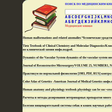
ПОИСК ПО МЕДИЦИНСКИМ К
A
B
C
D
E
F
G
H
I
J
K
L
M
N
А
Б
В
Г
Д
Е
Ж
З
И
Й
К
Л
М
Н
Медицинские книжки
Human malformations and related anomalies/ Человеческие уродст
Tietz Textbook of Clinical Chemistry and Molecular Diagnostics
по клинической химии инфо.
подроб.
Dynamics of the Vascular System dynamics of the vascular system ин
Journal of Reconstructive Microsurgery/VOLUME 25, NUMBER1, NU
Практикум по нормальной физиологии [1983, PDF, RUS] контрол
Color Atlas of Genetics -American Journal of Medical Genetics инфо.
Human anatomy and physiology textbook physiology can be suc¬cess
Расчеты и методы дозирования ветеринарных препаратов много п
Болезни пищеварительной системы собак и кошек научных работ