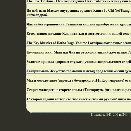
The Five Tibetans / Око возрождения Пять тибетских жемчужин 
Ци нэй-цзан Массаж внутренних органов Книга I / Chi Nei Tsang 
инфо.
подроб.
Жизнь без ограничений Гавайская система приобретения здоров
Естественное питание Как питаться в соответствии с нашей гене
The Key Muscles of Hatha Yoga Volume I отображают разные асаны
Коллекция книг Мантэка Чиа на русском и английском языке PD
Золотые правила здоровья служат лучшим свидетельством ее дей
Тайцзицюань Искусство гармонии и метод продления жизни дух
Мед и медолечение (перевод с болгарского Н Н Корчмаренко) от
Секрет молодости в секрете пчелы «Тенториум» физиологии, раз
12 сторон ладони сотворите свое счастье своими руками! инфо.
по
Показаны 241-260 из345<