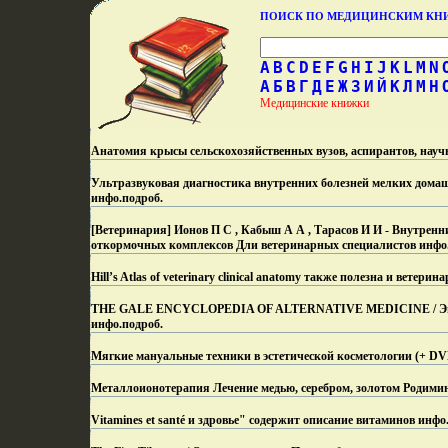
ПОИСК ПО МЕДИЦИНСКИМ К
A
B
C
D
E
F
G
H
I
J
K
L
M
N
А
Б
В
Г
Д
Е
Ж
З
И
Й
К
Л
М
Н
Медицинские книжки
Анатомия крысы сельскохозяйственных вузов, аспирантов, науч
Ультразвуковая диагностика внутренних болезней мелких дома
инфо.
подроб.
[Ветеринария] Ионов П С , Кабыш А А , Тарасов И И - Внутренни
откормочных комплексов Дли ветеринарных специалистов инфо
Hill’s Atlas of veterinary clinical anatomy также полезна и ветер
THE GALE ENCYCLOPEDIA OF ALTERNATIVE MEDICINE / Энциклоп
инфо.
подроб.
Мягкие мануальные техники в эстетической косметологии (+ D
Металлоионотерапия Лечение медью, серебром, золотом Родимин
Vitamines et santé и здровье" содержит описание витаминов инфо