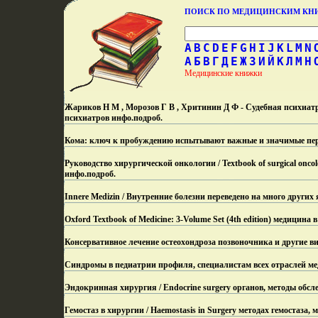
ПОИСК ПО МЕДИЦИНСКИМ К
A
B
C
D
E
F
G
H
I
J
K
L
M
N
А
Б
В
Г
Д
Е
Ж
З
И
Й
К
Л
М
Н
Медицинские книжки
Жариков Н М , Морозов Г В , Хритинин Д Ф - Судебная психиатри
психиатров инфо.
подроб.
Кома: ключ к пробуждению испытывают важные и значимые пе
Руководство хирургической онкологии / Textbook of surgical on
инфо.
подроб.
Innere Medizin / Внутренние болезни переведено на много других
Oxford Textbook of Medicine: 3-Volume Set (4th edition) медицина
Консервативное лечение остеохондроза позвоночника и другие в
Синдромы в педиатрии профиля, специалистам всех отраслей м
Эндокринная хирургия / Endocrine surgery органов, методы обсл
Гемостаз в хирургии / Haemostasis in Surgery методах гемостаза, 