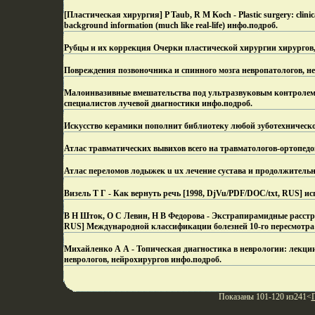
[Пластическая хирургия] P Taub, R M Koch - Plastic surgery: cli
background information (much like real-life) инфо.
подроб.
Рубцы и их коррекция Очерки пластической хирургии хирургов,
Повреждения позвоночника и спинного мозга невропатологов, не
Малоинвазивные вмешательства под ультразвуковым контролем в
специалистов лучевой диагностики инфо.
подроб.
Искусство керамики пополнит библиотеку любой зуботехническ
Атлас травматических вывихов всего на травматологов-ортопедов
Атлас переломов лодыжек u ux лечение сустава и продолжительн
Визель Т Г - Как вернуть речь [1998, DjVu/PDF/DOC/txt, RUS] ис
В Н Шток, О С Левин, Н В Федорова - Экстрапирамидные расстрой
RUS] Международной классификации болезней 10-го пересмотра
Михайленко А А - Топическая диагностика в неврологии: лекции
неврологов, нейрохирургов инфо.
подроб.
Показаны 101-120 из241<