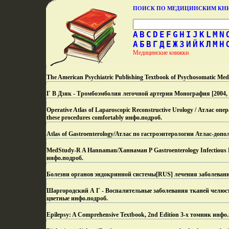
ПОИСК ПО МЕДИЦИНСКИМ К
A
B
C
D
E
F
G
H
I
J
K
L
M
N
А
Б
В
Г
Д
Е
Ж
З
И
Й
К
Л
М
Н
Медицинские книжки
The American Psychiatric Publishing Textbook of Psychosomatic M
Г В Дзяк - Тромбоэмболия легочной артерии Монография [2004, t
Operative Atlas of Laparoscopic Reconstructive Urology / Атлас 
these procedures comfortably инфо.
подроб.
Atlas of Gastroenterology/Атлас по гастроэнтерологии Атлас-допо
MedStudy-R A Hannaman/Ханнаман Р Gastroenterology Infectious Di
инфо.
подроб.
Болезни органов эндокринной системы[RUS] лечения заболевани
Шаргородский А Г - Воспалительные заболевания тканей челюст
цветные инфо.
подроб.
Epilepsy: A Comprehensive Textbook, 2nd Edition 3-х томник инфо.