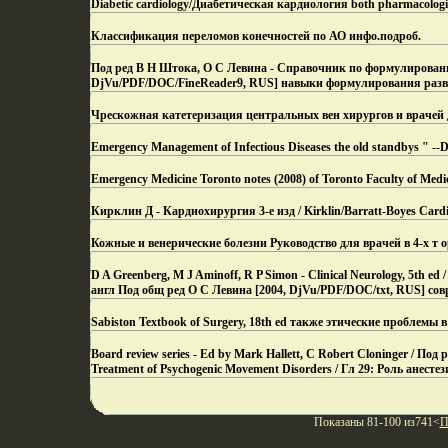
Diabetic cardiology/Диабетическая кардиология both pharmacologic
Классификация переломов конечностей по АО инфо.
подроб.
Под ред В Н Штока, О С Левина - Справочник по формулировани
DjVu/PDF/DOC/FineReader9, RUS] навыки формулирования разве
Чрескожная катетеризация центральных вен хирургов и врачей 
Emergency Management of Infectious Diseases the old standbys " --
Emergency Medicine Toronto notes (2008) of Toronto Faculty of Medi
Кирклин Д - Кардиохирургия 3-е изд / Kirklin/Barratt-Boyes Car
Кожные и венерические болезни Руководство для врачей в 4-х т
D A Greenberg, M J Aminoff, R P Simon - Clinical Neurology, 5th
англ Под общ ред О С Левина [2004, DjVu/PDF/DOC/txt, RUS] со
Sabiston Textbook of Surgery, 18th ed также этические проблемы 
Board review series - Ed by Mark Hallett, C Robert Cloninger / Под
Treatment of Psychogenic Movement Disorders / Гл 29: Роль анесте
Показаны 81-100 из741<
П