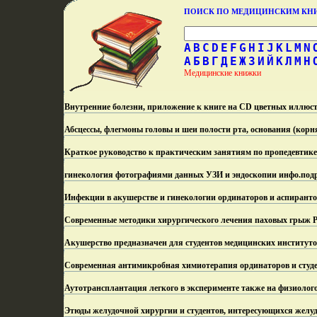
ПОИСК ПО МЕДИЦИНСКИМ К
A
B
C
D
E
F
G
H
I
J
K
L
M
N
А
Б
В
Г
Д
Е
Ж
З
И
Й
К
Л
М
Н
Медицинские книжки
Внутренние болезни, приложение к книге на CD цветных иллюст
Абсцессы, флегмоны головы и шеи полости рта, основания (корн
Краткое руководство к практическим занятиям по пропедевтике 
гинекология фотографиями данных УЗИ и эндоскопии инфо.
под
Инфекции в акушерстве и гинекологии ординаторов и аспиранто
Современные методики хирургического лечения паховых грыж Р
Акушерство предназначен для студентов медицинских институто
Современная антимикробная химиотерапия ординаторов и студе
Аутотрансплантация легкого в эксперименте также на физиолого
Этюды желудочной хирургии и студентов, интересующихся желуд