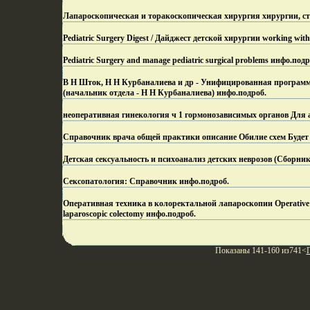
Лапароскопическая и торакоскопическая хирургия хирургии, ст
Pediatric Surgery Digest / Дайджест детской хирургии working with
Pediatric Surgery and manage pediatric surgical problems инфо.
подр
В Н Шток, Н Н Курбаналиева и др - Унифицированная программа
(начальник отдела - Н Н Курбаналиева) инфо.
подроб.
неоперативная гинекология ч 1 гормонозависимых органов Для 
Справочник врача общей практики описание Обилие схем Будет 
Детская сексуальность и психоанализ детских неврозов (Сборник
Сексопатология: Справочник инфо.
подроб.
Оперативная техника в колоректальной лапароскопии Operative Tec
laparoscopic colectomy инфо.
подроб.
Показаны 141-160 из741<