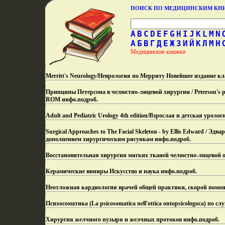
ПОИСК ПО МЕДИЦИНСКИМ К
A
B
C
D
E
F
G
H
I
J
K
L
M
N
А
Б
В
Г
Д
Е
Ж
З
И
Й
К
Л
М
Н
Медицинские книжки
Merritt's Neurology/Неврология по Мерриту Новейшее издание кл
Принципы Петерсона в челюстно-лицевой хирургии / Peterson's princ
ROM инфо.
подроб.
Adult and Pediatric Urology 4th edition/Взрослая и детская урол
Surgical Approaches to The Facial Skeleton - by Ellis Edward / 
дополнением хирургическим рисункам инфо.
подроб.
Восстановительная хирургия мягких тканей челюстно-лицевой о
Керамические виниры Искусство и наука инфо.
подроб.
Неотложная кардиология врачей общей практики, скорой помо
Психосоматика (La psicosomatica nell'ottica ontopsicologoca) по с
Хирургия желчного пузыря и желчных протоков инфо.
подроб.