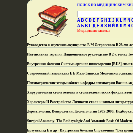
ПОИСК ПО МЕДИЦИНСКИМ К
A
B
C
D
E
F
G
H
I
J
K
L
M
N
А
Б
В
Г
Д
Е
Ж
З
И
Й
К
Л
М
Н
Медицинские книжки
Руководство к изучению акушерства В М Островского В 28-ми л
Интенсивная терапия Национальное руководство В 2-х томах Том
Внутренние болезни Система органов пищеварения [RUS] симпт
Современный гемодиализ Е Б Мазо Записки Московского диализ
Психиатрические этюды юбилея кафедры психиатрии Военно-ме
Хирургическая стоматология и стоматологических факультетов
Характеры И Расстройства Личности стиля и живым литератур
Дерматология, Венерология, Косметология 1985-2008г Подборка
Surgical Anatomy: The Embryologic And Anatomic Basis Of Modern Su
Браунвальд Е и др - Внутренние болезни Справочник "Внутренни