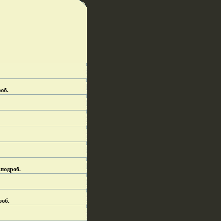
об.
.
подроб.
роб.