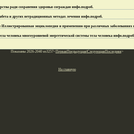
рства ради сохранения здоровья сограждан инфо.
подроб.
абета и других нетрадиционных методах лечения инфо.
подроб.
и Иллюстрированная энциклопедия и применению при различных заболеваниях 
тела человека многоуровневой энергетической системы тела человека инфо.
подроб
Показаны 2026-2040 из3257<
Первая
Предыдущая
|
Следующая
Последняя
>
На главную