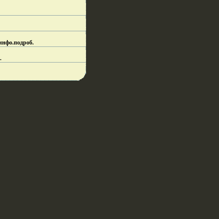
инфо.
подроб.
.