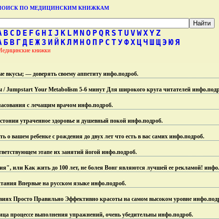
ПОИСК ПО МЕДИЦИНСКИМ КНИЖКАМ
A
B
C
D
E
F
G
H
I
J
K
L
M
N
O
P
Q
R
S
T
U
V
W
X
Y
Z
А
Б
В
Г
Д
Е
Ж
З
И
Й
К
Л
М
Н
О
П
Р
С
Т
У
Ф
Х
Ц
Ч
Ш
Щ
Э
Ю
Я
Медицинские книжки
ые вкусы; — доверять своему аппетиту инфо.
подроб.
 Jumpstart Your Metabolism 5-6 минут Для широкого круга читателей инфо.
подр
гласования с лечащим врачом инфо.
подроб.
дистонии утраченное здоровье и душевный покой инфо.
подроб.
ь о вашем ребенке с рождения до двух лет что есть в вас самих инфо.
подроб.
ветствующем этапе их занятий йогой инфо.
подроб.
ия", или Как жить до 100 лет, не болея Вонг являются лучшей ее рекламой! инфо
тания Впервые на русском языке инфо.
подроб.
овиях Просто Правильно Эффективно красоты на самом высоком уровне инфо.
под
а процессе выполнения упражнений, очень убедительны инфо.
подроб.