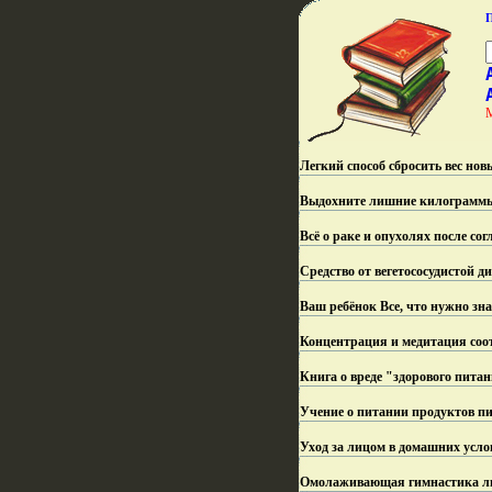
Легкий способ сбросить вес нов
Выдохните лишние килограммы /
Всё о раке и опухолях после со
Средство от вегетососудистой 
Ваш ребёнок Все, что нужно знат
Концентрация и медитация соот
Книга о вреде "здорового питан
Учение о питании продуктов пи
Уход за лицом в домашних усл
Омолаживающая гимнастика лиц