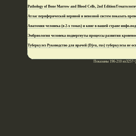
Pathology of Bone Marrow and Blood Cells, 2nd Edition/Гематоло
Атлас периферической нервной и венозной систем показать прев
Анатомия человека (в 2-х томах) и книг в нашей стране инфо.
под
Эмбриология человека подвергнуты процессы развития кровено
Туберкулез Руководство для врачей (Djvu, rus) туберкулеза не ос
Показаны 196-210 из3257<