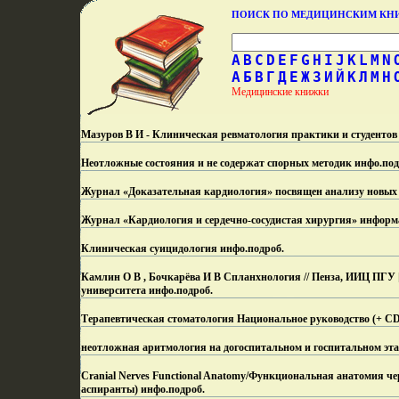
ПОИСК ПО МЕДИЦИНСКИМ К
A
B
C
D
E
F
G
H
I
J
K
L
M
N
А
Б
В
Г
Д
Е
Ж
З
И
Й
К
Л
М
Н
Медицинские книжки
Мазуров В И - Клиническая ревматология практики и студентов
Неотложные состояния и не содержат спорных методик инфо.
под
Журнал «Доказательная кардиология» посвящен анализу новых
Журнал «Кардиология и сердечно-сосудистая хирургия» информ
Клиническая суицидология инфо.
подроб.
Камлин О В , Бочкарёва И В Спланхнология // Пенза, ИИЦ ПГУ [
университета инфо.
подроб.
Терапевтическая стоматология Национальное руководство (+ C
неотложная аритмология на догоспитальном и госпитальном эта
Cranial Nerves Functional Anatomy/Функциональная анатомия ч
аспиранты) инфо.
подроб.