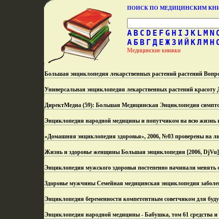
ПОИСК ПО МЕДИЦИНСКИМ К
A
B
C
D
E
F
G
H
I
J
K
L
M
N
А
Б
В
Г
Д
Е
Ж
З
И
Й
К
Л
М
Н
Медицинские книжки
Большая энциклопедия лекарственных растений растений Вопрос
Универсальная энциклопедия лекарственных растений красоту 
ДиpектМедиа (59): Большая Медицинская Энциклопедия симптом
Энциклопедия народной медицины и попутчиком на всю жизнь 
«Домашняя энциклопедия здоровья», 2006, №03 проверены на л
Жизнь и здоровье женщины Большая энциклопедия [2006, DjVu] 
Энциклопедия мужского здоровья постепенно начинали менять 
Здоровье мужчины Семейная медицинская энциклопедия заболев
Энциклопедия беременности компетентным советчиком для буд
Энциклопедия народной медицины - Бабушка, том 61 средства и 