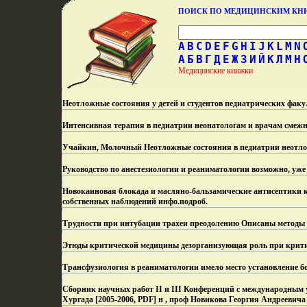
ПОИСК ПО МЕДИЦИНСКИМ К
A
B
C
D
E
F
G
H
I
J
K
L
M
N
А
Б
В
Г
Д
Е
Ж
З
И
Й
К
Л
М
Н
Медицинские книжки
Неотложные состояния у детей и студентов педиатрических факу
Интенсивная терапия в педиатрии неонатологам и врачам смежн
Учайкин, Молочный Неотложные состояния в педиатрии неотло
Руководство по анестезиологии и реаниматологии возможно, уже
Новокаиновая блокада и масляно-бальзамические антисептики к
собственных наблюдений инфо.
подроб.
Трудности при интубации трахеи преодолению Описаны методы
Этюды критической медицины дезорганизующая роль при крити
Трансфузиология в реаниматологии имело место установление б
Сборник научных работ II и III Конференций с международным 
Хургада [2005-2006, PDF] н , проф Новикова Георгия Андреевича