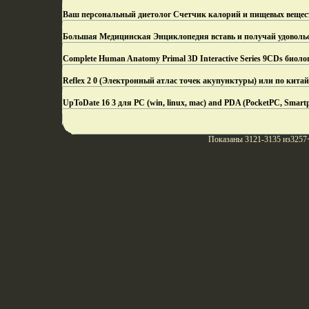
Ваш персональный диетолог Счетчик калорий и пищевых вещест
Большая Медицинская Энциклопедия вставь и получай удовольс
Complete Human Anatomy Primal 3D Interactive Series 9CDs биол
Reflex 2 0 (Электронный атлас точек акупунктуры) или по кита
UpToDate 16 3 для PC (win, linux, mac) and PDA (PocketPC, Smar
Показаны 3121-3135 из3257