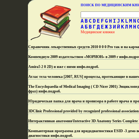
ПОИСК ПО МЕДИЦИНСКИМ К
A
B
C
D
E
F
G
H
I
J
K
L
M
N
А
Б
В
Г
Д
Е
Ж
З
И
Й
К
Л
М
Н
Медицинские книжки
Справочник лекарственных средств 2010 0 0 0 Pro так и на кар
Компендиум 2009 издательством «МОРИОН» в 2009 г инфо.
подро
Amira5 2 0 2D) и иже с ними инфо.
подроб.
Атлас тела человека [2007, RUS] процессы, протекающие в наше
The Encyclopaedia of Medical Imaging ( CD Nicer 2001) Энцикло
фраз) инфо.
подроб.
Юридическая папка для врача и провизора в работе врача и пр
3DClinic Professional provided by recognized professional associatio
Интерактивная анатомия\Interactive 3D Anatomy Series Comple
Компьютерная программа для иридодиагностики ESID -3 демо ве
диагностики инфо.
подроб.