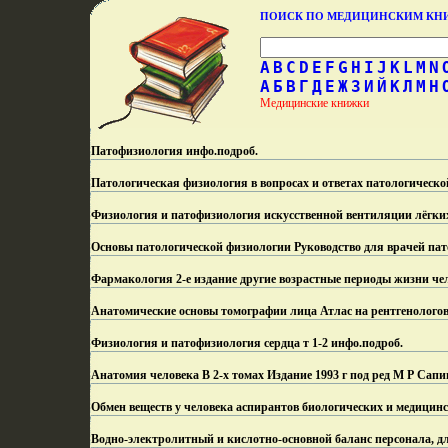
ПОИСК ПО МЕДИЦИНСКИМ К
A
B
C
D
E
F
G
H
I
J
K
L
M
N
А
Б
В
Г
Д
Е
Ж
З
И
Й
К
Л
М
Н
Медицинские книжки
Патофизиология инфо.
подроб.
Патологическая физиология в вопросах и ответах патологическо
Физиология и патофизиология искусственной вентиляции лёгких
Основы патологической физиологии Руководство для врачей па
Фармакология 2-е издание другие возрастные периоды жизни че
Анатомические основы томографии лица Атлас на рентгенологов
Физиология и патофизиология сердца т 1-2 инфо.
подроб.
Анатомия человека В 2-х томах Издание 1993 г под ред М Р Сапи
Обмен веществ у человека аспирантов биологических и медицин
Водно-электролитный и кислотно-основной баланс персонала, дл