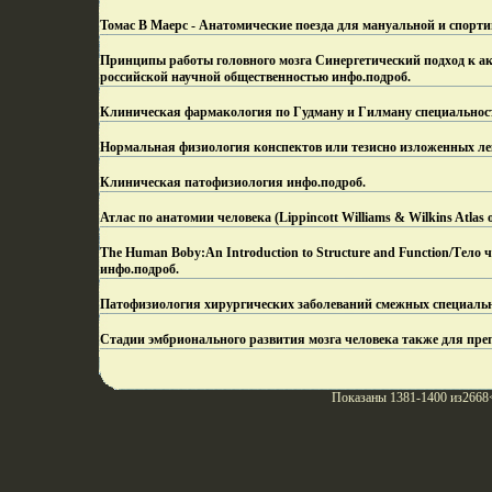
Томас В Маерс - Анатомические поезда для мануальной и спорт
Принципы работы головного мозга Синергетический подход к ак
российской научной общественностью инфо.
подроб.
Клиническая фармакология по Гудману и Гилману специальност
Нормальная физиология конспектов или тезисно изложенных ле
Клиническая патофизиология инфо.
подроб.
Атлас по анатомии человека (Lippincott Williams & Wilkins Atlas
The Human Boby:An Introduction to Structure and Function/Тело 
инфо.
подроб.
Патофизиология хирургических заболеваний смежных специально
Стадии эмбрионального развития мозга человека также для пре
Показаны 1381-1400 из2668