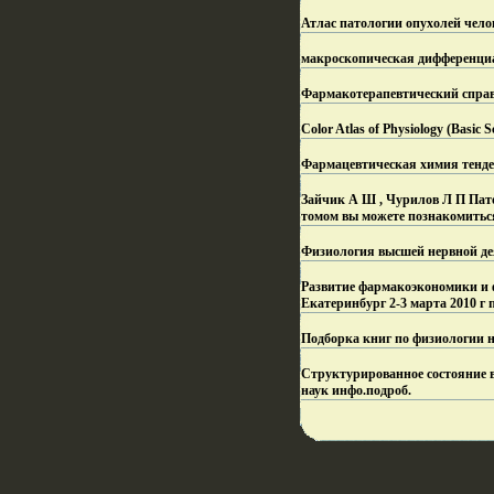
Атлас патологии опухолей чело
макроскопическая дифференциа
Фармакотерапевтический справ
Color Atlas of Physiology (Basic 
Фармацевтическая химия тенде
Зайчик А Ш , Чурилов Л П Пато
томом вы можете познакомитьс
Физиология высшей нервной дея
Развитие фармакоэкономики и 
Екатеринбург 2-3 марта 2010 г
Подборка книг по физиологии н
Структурированное состояние в
наук инфо.
подроб.