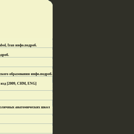
bol, Iran инфо.
подроб.
одроб.
ского образования инфо.
подроб.
е изд [2009, CHM, ENG]
различных анатомических школ