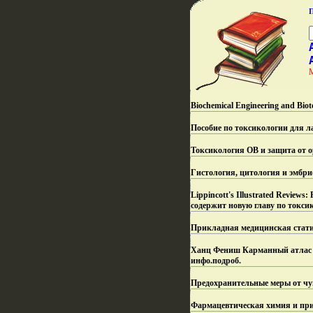
Biochemical Engineering and Bio
Пособие по токсикологии для л
Токсикология ОВ и защита от о
Гистология, цитология и эмбри
Lippincott's Illustrated Revie
содержит новую главу по токси
Прикладная медицинская статис
Ханц Фениш Карманный атлас а
инфо.
подроб.
Предохранительные меры от чу
Фармацевтическая химия и при