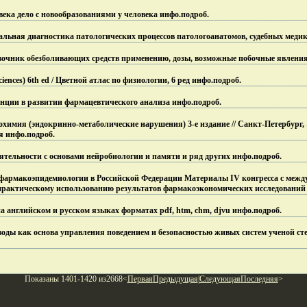
века дело с новообразованиями у человека инфо.
подроб.
льная диагностика патологических процессов патологоанатомов, судебных медик
очник обезболивающих средств применению, дозы, возможные побочные явления
Sciences) 6th ed / Цветной атлас по физиологии, 6 ред инфо.
подроб.
нции в развитии фармацевтического анализа инфо.
подроб.
химия (эндокринно-метаболические нарушения) 3-е издание // Санкт-Петербург, 
я инфо.
подроб.
тельности с основами нейробиологии и памяти и ряд других инфо.
подроб.
фармакоэпидемиологии в Российской Федерации Материалы IV конгресса с меж
 практическому использованию результатов фармакоэкономических исследований
а английском и русском языках форматах pdf, htm, chm, djvu инфо.
подроб.
оды как основа управления поведением и безопасностью живых систем ученой ст
Показаны 1401-1420 из2668<
Первая
Предыдущая
|
Следующая
Последняя
>