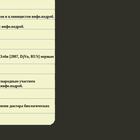
ов и клиницистов инфо.
подроб.
 инфо.
подроб.
Элби [2007, DjVu, RUS] первым
дународным участием
 инфо.
подроб.
епени доктора биологических