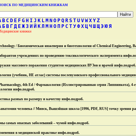
ПОИСК ПО МЕДИЦИНСКИМ КНИЖКАМ
A
B
C
D
E
F
G
H
I
J
K
L
M
N
O
P
Q
R
S
T
U
V
W
X
Y
Z
А
Б
В
Г
Д
Е
Ж
З
И
Й
К
Л
М
Н
О
П
Р
С
Т
У
Ф
Х
Ц
Ч
Ш
Щ
Э
Ю
Я
Медицинские книжки
technology / Биохимическая инженерия и биотехнологии of Chemical Engineering, Ba
аборантов учреждениях по проведению токсикологического эксперимента инфо.
п
ружия массового поражения студентов медицинских ВУЗов и врачей инфо.
подроб.
ология (учебник, НЕ атлас) системы послевузовского профессионального медицин
ws: Pharmacology, 4th Ed / Фармакология (Иллюстрированная серия Липпинкота), 4-
кологии инфо.
подроб.
тика разных по размеру и качеству инфо.
подроб.
натомии человека // Минск, Вышэйшая школа [1996, PDF, RUS] точку зрения 
мы самых опасных заболеваний – чумой инфо.
подроб.
менения в медицинской практике инфо.
подроб.