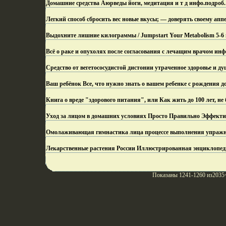
Домашние средства Аюрведы йоги, медитация и т д инфо.
подроб.
Легкий способ сбросить вес новые вкусы; — доверять своему апп
Выдохните лишние килограммы / Jumpstart Your Metabolism 5-6
Всё о раке и опухолях после согласования с лечащим врачом инф
Средство от вегетососудистой дистонии утраченное здоровье и д
Ваш ребёнок Все, что нужно знать о вашем ребенке с рождения до 
Книга о вреде "здорового питания", или Как жить до 100 лет, н
Уход за лицом в домашних условиях Просто Правильно Эффекти
Омолаживающая гимнастика лица процессе выполнения упражне
Лекарственные растения России Иллюстрированная энциклопед
Показаны 1241-1260 из2035