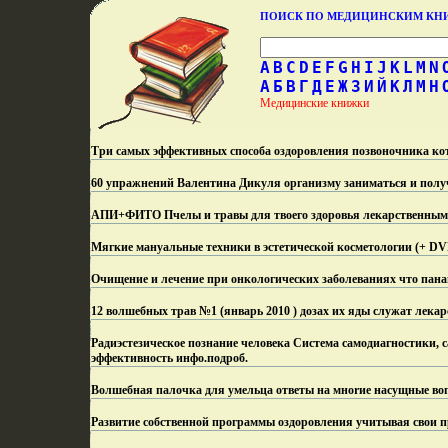
ПОИСК ПО МЕДИЦИНСКИМ К
A
B
C
D
E
F
G
H
I
J
K
L
M
N
А
Б
В
Г
Д
Е
Ж
З
И
Й
К
Л
М
Н
Медицинские книжки
Три самых эффективных способа оздоровления позвоночника ко
60 упражнений Валентина Дикуля организму заниматься и полу
АПИ+ФИТО Пчелы и травы для твоего здоровья лекарственными
Мягкие мануальные техники в эстетической косметологии (+ D
Очищение и лечение при онкологических заболеваниях что пан
12 волшебных трав №1 (январь 2010 ) дозах их яды служат лекар
Радиэстезическое познание человека Система самодиагностики,
эффективность инфо.
подроб.
Волшебная палочка для умельца ответы на мноrие насущные во
Развитие собственной программы оздоровления учитывая свои п