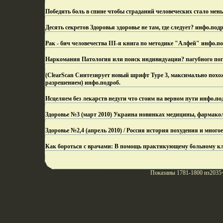
Победить боль в спине чтобы страданий человеческих стало мен
Десять секретов Здоровья здоровье не там, где следует? инфо.
подр
Рак - бич человечества III-я книга по методике "Алфей" инфо.
по
Наркомания Патология или поиск индивидуации? пагубного пог
(ClearScan Синтезирует новый шрифт Type 3, максимально похо
разрешением) инфо.
подроб.
Исцеляем без лекарств недуги что стоим на верном пути инфо.
по
Здоровье №3 (март 2010) Украина новинках медицины, фармакол
Здоровье №2,4 (апрель 2010) / Россия история похудения и многое
Как бороться с врачами: В помощь практикующему больному кл
Показаны 1781-1800 из2035