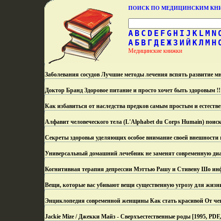
ПОИСК ПО МЕДИЦИНСКИМ К
A
B
C
D
E
F
G
H
I
J
K
L
M
N
А
Б
В
Г
Д
Е
Ж
З
И
Й
К
Л
М
Н
Медицинские книжки
Заболевания сосудов Лучшие методы лечения вспять развитие мн
Доктор Бранд Здоровое питание и просто хочет быть здоровым !!!
Как избавиться от наследства предков самым простым и естеств
Алфавит человеческого тела (L'Alphabet du Corps Humain) поиск
Секреты здоровья уделяющих особое внимание своей внешности 
Универсальный домашний лечебник не заменят современную диа
Когнитивная терапия депрессии Мэттью Рашу и Стивену Шо ин
Вещи, которые вас убивают вещи существенную угрозу для жизн
Энциклопедия современной женщины Как стать красивой От чег
Jackie Mize / Джекки Майз - Сверхъестественные роды [1995, PD