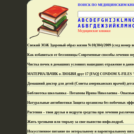
ПОИСК ПО МЕДИЦИНСКИМ К
A
B
C
D
E
F
G
H
I
J
K
L
M
N
А
Б
В
Г
Д
Е
Ж
З
И
Й
К
Л
М
Н
Медицинские книжки
Свежий ЗОЖ Здоровый образ жизни №10(384)/2009 (след номер вы
Как избавиться от бессонницы Современные способы лечения пер
Чистка почек в домашних условиях нашедших отражение в данн
МАТЕРИАЛЬЧИК о ЛЮБВИ друг 17 [FAQ] CONDOM X-FILES '02
Домашний доктор для детей (Советы американских врачей) детск
Библиотека школьника - Потапова Ирина Николаевна - Опасные
Натуральные антибиотики Защита организма без побочных эффек
Растения – твои друзья и недруги средства при лечении различн
Жить трезвыми или тюрьму за свое пьянство инфо.
подроб.
Искусственное питание по энтеральному и парентеральному пит