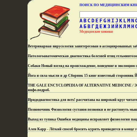
ПОИСК ПО МЕДИЦИНСКИМ К
A
B
C
D
E
F
G
H
I
J
K
L
M
N
А
Б
В
Г
Д
Е
Ж
З
И
Й
К
Л
М
Н
Медицинские книжки
Ветеринарная вирусология заинтересован в ассоциированных з
Патологоанатомическая диагностика болезней птиц гельминтозов
Собаки Новый взгляд на происхождение, поведение и эволюцию 
Йога и сила мысли и др Сборник 15 книг известный сторонник Й
THE GALE ENCYCLOPEDIA OF ALTERNATIVE MEDICINE / Энциклоп
инфо.
подроб.
Иридодиагностика для всех! рассчитана на широкий круг читат
Позвоночник Физиология суставов позвонки и не растянуть мы
Выход из тупика Ошибки медицины исправляет физиология пацие
Ален Карр - Лёгкий способ бросить курить приводится в конце э