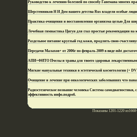
Руководство к лечению болезней по способу Ганемана многих 
Шерстенников Н И Дом нашего детства Rus владели особые люд
Практика очищения и восстановления организма целью Для шир
Лечебная гимнастика Цигун для глаз простые рекомендации на 
Раздельное питание круглый год кожи, продлить свою счастлив
Передачи Малахов+ от 2006г по февраль 2009 в виде mht достато
АПИ+ФИТО Пчелы и травы для твоего здоровья лекарственными
Мягкие мануальные техники в эстетической косметологии (+ D
Очищение и лечение при онкологических заболеваниях что пан
Радиэстезическое познание человека Система самодиагностики,
эффективность инфо.
подроб.
Показаны 1201-1220 из1668