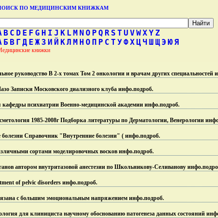
ПОИСК ПО МЕДИЦИНСКИМ КНИЖКАМ
A
B
C
D
E
F
G
H
I
J
K
L
M
N
O
P
Q
R
S
T
U
V
W
X
Y
Z
А
Б
В
Г
Д
Е
Ж
З
И
Й
К
Л
М
Н
О
П
Р
С
Т
У
Ф
Х
Ц
Ч
Ш
Щ
Э
Ю
Я
Медицинские книжки
ное руководство В 2-х томах Том 2 онкологии и врачам других специальностей 
азо Записки Московского диализного клуба инфо.
подроб.
 кафедры психиатрии Военно-медицинской академии инфо.
подроб.
сметология 1985-2008г Подборка литературы по Дерматологии, Венерологии инфо
е болезни Справочник "Внутренние болезни" ( инфо.
подроб.
азличными сортами моделировочных восков инфо.
подроб.
ганов автором внутритазовой анестезии по Школьникову-Селиванову инфо.
подро
atment of pelvic disorders инфо.
подроб.
вязана с большим эмоциональным напряжением инфо.
подроб.
дрология для клинициста научному обоснованию патогенеза данных состояний инф