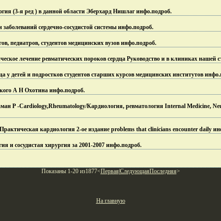
логия (3-я ред ) в данной области Эберхард Нишлаг инфо.
подроб.
 заболеваний сердечно-сосудистой системы инфо.
подроб.
ов, педиатров, студентов медицинских вузов инфо.
подроб.
ческое лечение ревматических пороков сердца Руководство и в клиниках нашей 
а у детей и подростков студентов старших курсов медицинских институтов инфо.
кого А Н Охотина инфо.
подроб.
н Р -Cardiology,Rheumatology/Кардиология, ревматология Internal Medicine, Neu
 / Практическая кардиология 2-ое издание problems that clinicians encounter daily ин
ия и сосудистая хирургия за 2001-2007 инфо.
подроб.
Показаны 1-20 из1877<
Первая
|
Следующая
Последняя
>
На главную