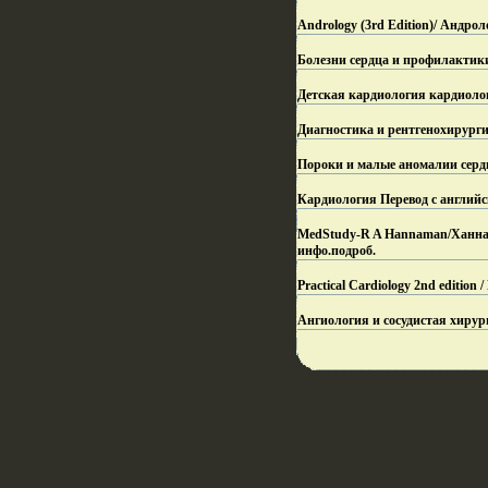
Andrology (3rd Edition)/ Андро
Болезни сердца и профилактики
Детская кардиология кардиолог
Диагностика и рентгенохирурги
Пороки и малые аномалии сердц
Кардиология Перевод с английс
MedStudy-R A Hannaman/Ханнама
инфо.
подроб.
Practical Cardiology 2nd edition
Ангиология и сосудистая хирург