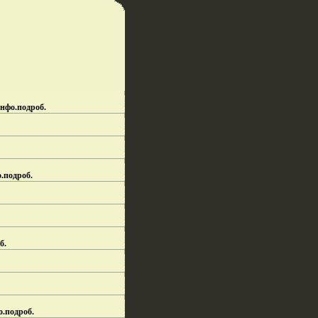
инфо.
подроб.
.
подроб.
б.
о.
подроб.