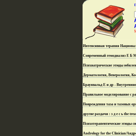
Интенсивная терапия Националь
Современный гемодиализ Е Б М
Психиатрические этюды юбилея
Дерматология, Венерология, Ко
Браунвальд Е и др - Внутренни
Правильное моделирование с р
Повреждения таза и тазовых ор
другие раздачи : з д е с ь the tre
Психотерапевтические этюды с
Andrology for the Clinician/Ан