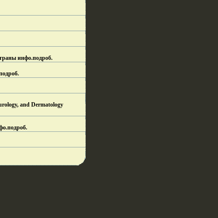
страны инфо.
подроб.
подроб.
rology, and Dermatology
фо.
подроб.