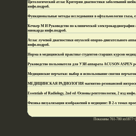
Цитологический атлас Критерии диагностики заболеваний шей
инфо.
подроб.
Функциональные методы исследования в офтальмологии глаза, е
Кечкер М И Руководство по клинической электрокардиографии //
миокарда инфо.
подроб.
Атлас лучевой диагностики опухолей опорно-двигательного аппа
инфо.
подроб.
Норма в медицинской практике студентов старших курсов медиц
Руководство пользователя для УЗИ аппарата ACUSON ASPEN ре
Медицинские перчатки: выбор и использование снятия перчаток
МЕДИЦИНСКАЯ РАДИОЛОГИЯ магнитно-резонансной интроскопи
Essentials of Radiology, 2nd ed /Основы рентгенологии, 2 изд инфо.
Физика визуализации изображений в медицине: В 2-х томах про
Показаны 761-780 из1877<