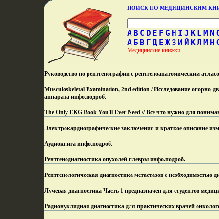
ПОИСК ПО МЕДИЦИНСКИМ К
A
B
C
D
E
F
G
H
I
J
K
L
M
N
А
Б
В
Г
Д
Е
Ж
З
И
Й
К
Л
М
Н
Медицинские книжки
Руководство по рентгенографии с рентгеноанатомическим атласо
Musculoskeletal Examination, 2nd edition / Исследование опорно
аппарата инфо.
подроб.
The Only EKG Book You'll Ever Need // Все что нужно для понима
Электрокардиографические заключения и краткое описание изм
Аудиокнига инфо.
подроб.
Рентгенодиагностика опухолей плевры инфо.
подроб.
Рентгенологическая диагностика метастазов с необходимостью д
Лучевая диагностика Часть 1 предназначен для студентов медиц
Радионуклидная диагностика для практических врачей онколого