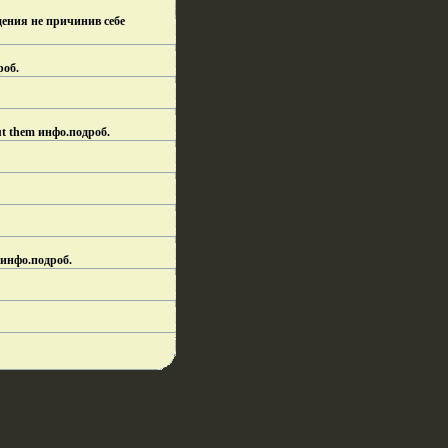
дения не причинив себе
роб.
t them инфо.
подроб.
 инфо.
подроб.