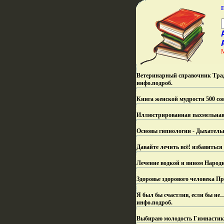
Ветеринарный справочник Трад
инфо.
подроб.
Книга женской мудрости 500 со
Иллюстрированная пахмельная 
Основы гипнологии - Дыхатель
Давайте лечить всё! избавитьс
Лечение водкой и вином Народн
Здоровье здорового человека Пр
Я был бы счастлив, если бы не
инфо.
подроб.
Выбираю молодость Гимнастика