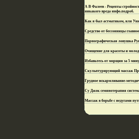
А В Фалеев - Рецепты стройнос
никакого вреда инфо.
подроб.
Как я был астматиком, или Ун
Средство от бессонницы главно
Порнографическая ловушка Руко
Очищение для красоты и молодо
Избавьтесь от морщин за 5 мину
Скульптурирующий массаж Пра
Грудное вскармливание-методич
Су Джок семянотерапия система
Массаж в борьбе с недугами пу