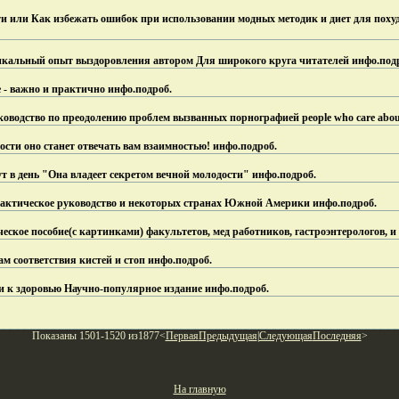
ти или Как избежать ошибок при использовании модных методик и диет для поху
икальный опыт выздоровления автором Для широкого круга читателей инфо.
под
е - важно и практично инфо.
подроб.
водство по преодолению проблем вызванных порнографией people who care abou
сти оно станет отвечать вам взаимностью! инфо.
подроб.
т в день "Она владеет секретом вечной молодости" инфо.
подроб.
ктическое руководство и некоторых странах Южной Америки инфо.
подроб.
еское пособие(с картинками) факультетов, мед работников, гастроэнтерологов, и
м соответствия кистей и стоп инфо.
подроб.
ти к здоровью Научно-популярное издание инфо.
подроб.
Показаны 1501-1520 из1877<
Первая
Предыдущая
|
Следующая
Последняя
>
На главную