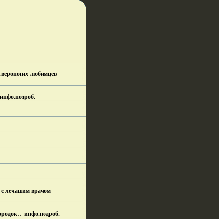
твероногих любимцев
 инфо.
подроб.
ы с лечащим врачом
бородок… инфо.
подроб.