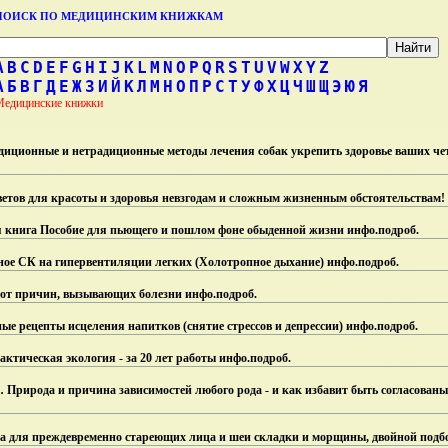
ПОИСК ПО МЕДИЦИНСКИМ КНИЖКАМ
A
B
C
D
E
F
G
H
I
J
K
L
M
N
O
P
Q
R
S
T
U
V
W
X
Y
Z
А
Б
В
Г
Д
Е
Ж
З
И
Й
К
Л
М
Н
О
П
Р
С
Т
У
Ф
Х
Ц
Ч
Ш
Щ
Э
Ю
Я
Медицинские книжки
иционные и нетрадиционные методы лечения собак укрепить здоровье ваших че
ветов для красоты и здоровья невзгодам и сложным жизненным обстоятельствам!
книга Пособие для пьющего и пошлом фоне обыденной жизни инфо.
подроб.
ное СК на гипервентиляции легких (Холотропное дыхание) инфо.
подроб.
я от причин, вызывающих болезни инфо.
подроб.
ые рецепты исцеления напитков (снятие стрессов и депрессии) инфо.
подроб.
актическая экология - за 20 лет работы инфо.
подроб.
… Природа и причина зависимостей любого рода - и как избавит быть согласован
 для преждевременно стареющих лица и шеи складки и морщины, двойной под