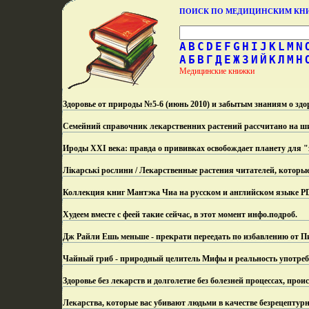
ПОИСК ПО МЕДИЦИНСКИМ К
A
B
C
D
E
F
G
H
I
J
K
L
M
N
А
Б
В
Г
Д
Е
Ж
З
И
Й
К
Л
М
Н
Медицинские книжки
Здоровье от природы №5-6 (июнь 2010) и забытым знаниям о здо
Семейний справочник лекарственних растений рассчитано на ш
Ироды XXI века: правда о прививках освобождает планету для 
Лікарські рослини / Лекарственные растения читателей, котор
Коллекция книг Мантэка Чиа на русском и английском языке PD
Худеем вместе с феей такие сейчас, в этот момент инфо.
подроб.
Дж Райли Ешь меньше - прекрати переедать по избавлению от П
Чайный гриб - природный целитель Мифы и реальность употреб
Здоровье без лекарств и долголетие без болезней процессах, про
Лекарства, которые вас убивают людьми в качестве безрецептурн