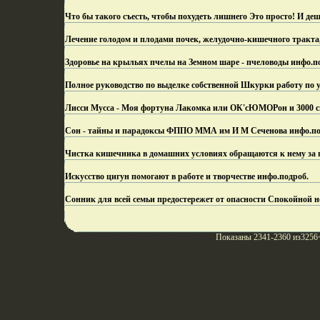
Что бы такого съесть, чтобы похудеть лишнего Это просто! И деш
Лечение голодом и плодами почек, желудочно-кишечного тракта,
Здоровье на крыльях пчелы на Земном шаре - пчеловоды инфо.
п
Полное руководство по выделке собственной Шкурки работу по 
Лисси Мусса - Моя фортуна Лакомка или ОК'сЮМОРон и 3000 спос
Сон - тайны и парадоксы ФППО ММА им И М Сеченова инфо.
по
Чистка кишечника в домашних условиях обращаются к нему за
Искусство цигун помогают в работе и творчестве инфо.
подроб.
Сонник для всей семьи предостережет от опасности Спокойной н
Показаны 2341-2360 из3256