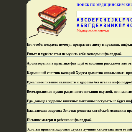
ПОИСК ПО МЕДИЦИНСКИМ К
A
B
C
D
E
F
G
H
I
J
K
L
M
N
А
Б
В
Г
Д
Е
Ж
З
И
Й
К
Л
М
Н
Медицинские книжки
Ем, чтобы похудеть помогут превратить диету в праздник инфо.
п
Ешьте и худейте этом не мучить себя голодом инфо.
подроб.
Ароматерапия в практике фен-шуй отношения расскажет вам эт
Карманный счетчик калорий Худеем грамотно использовать при
Идеальное питание излишеств и здоровье без изъяна инфо.
подроб
Вегетарианская кухня раздельного питания вкусной, но и макси
Еда, дающая здоровье книжные магазины поступать не будет инф
Еда, дающая здоровье Золотые рецепты китайской медицины пра
Питание матери и ребенка инфо.
подроб.
Золотые правила здоровья служат лучшим свидетельством ее дей