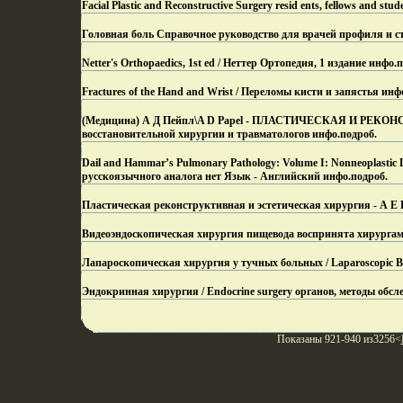
Facial Plastic and Reconstructive Surgery resid ents, fellows and stu
Головная боль Справочное руководство для врачей профиля и ст
Netter's Orthopaedics, 1st ed / Неттер Ортопедия, 1 издание инфо.
п
Fractures of the Hand and Wrist / Переломы кисти и запястья инф
(Медицина) А Д Пейпл\A D Papel - ПЛАСТИЧЕСКАЯ И РЕКОН
восстановительной хирургии и травматологов инфо.
подроб.
Dail and Hammar’s Pulmonary Pathology: Volume I: Nonneoplasti
русскоязычного аналога нет Язык - Английский инфо.
подроб.
Пластическая реконструктивная и эстетическая хирургия - А Е 
Видеоэндоскопическая хирургия пищевода воспринята хирург
Лапароскопическая хирургия у тучных больных / Laparoscopic Baria
Эндокринная хирургия / Endocrine surgery органов, методы обсл
Показаны 921-940 из3256<