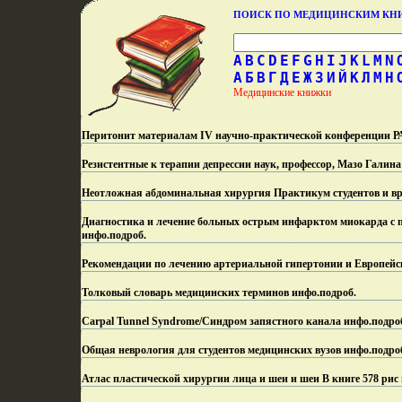
ПОИСК ПО МЕДИЦИНСКИМ К
A
B
C
D
E
F
G
H
I
J
K
L
M
N
А
Б
В
Г
Д
Е
Ж
З
И
Й
К
Л
М
Н
Медицинские книжки
Перитонит материалам IV научно-практической конференции 
Резистентные к терапии депрессии наук, профессор, Мазо Галина
Неотложная абдоминальная хирургия Практикум студентов и вр
Диагностика и лечение больных острым инфарктом миокарда с п
инфо.
подроб.
Рекомендации по лечению артериальной гипертонии и Европейск
Толковый словарь медицинских терминов инфо.
подроб.
Carpal Tunnel Syndrome/Синдром запястного канала инфо.
подро
Общая неврология для студентов медицинских вузов инфо.
подро
Атлас пластической хирургии лица и шеи и шеи В книге 578 рис