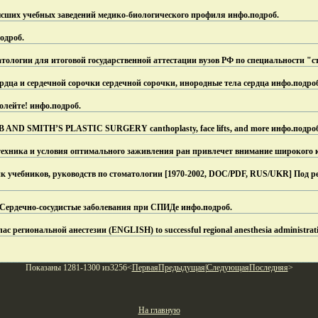
сших учебных заведений медико-биологического профиля инфо.
подроб.
одроб.
тологии для итоговой государственной аттестации вузов РФ по специальности "
рдца и сердечной сорочки сердечной сорочки, инородные тела сердца инфо.
подро
олейте! инфо.
подроб.
 AND SMITH’S PLASTIC SURGERY canthoplasty, face lifts, and more инфо.
подро
техника и условия оптимального заживления ран привлечет внимание широкого 
к учебников, руководств по стоматологии [1970-2002, DOC/PDF, RUS/UKR] Под 
 / Сердечно-сосудистые заболевания при СПИДе инфо.
подроб.
тлас региональной анестезии (ENGLISH) to successful regional anesthesia administrat
Показаны 1281-1300 из3256<
Первая
Предыдущая
|
Следующая
Последняя
>
На главную