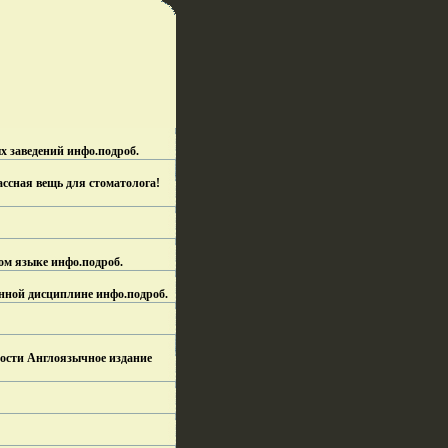
х заведений инфо.
подроб.
лассная вещь для стоматолога!
ком языке инфо.
подроб.
данной дисциплине инфо.
подроб.
ьности Англоязычное издание