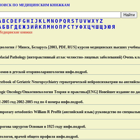
ПОИСК ПО МЕДИЦИНСКИМ КНИЖКАМ
A
B
C
D
E
F
G
H
I
J
K
L
M
N
O
P
Q
R
S
T
U
V
W
X
Y
Z
А
Б
В
Г
Д
Е
Ж
З
И
Й
К
Л
М
Н
О
П
Р
С
Т
У
Ф
Х
Ц
Ч
Ш
Щ
Э
Ю
Я
Медицинские книжки
иологии // Минск, Беларусь [2003, PDF, RUS] курсов медицинских высших учебны
illofacial Pathology (интерактивный атлас челюстно-лицевых заболеваний) Очень к
омов в детской оториноларингологии инфо.
подроб.
Textbook of Geriatric Neuropsychiatry гериатрической нейропсихиатрии на английс
ecologic Oncology/Онкогинекология Теория и практика[ENG] Новейшее издание по 
2005 год 2002-2005 год по 4 номера инфо.
подроб.
orary ortodontics William R Proffit (английский язык) руководство по специал
гова хирургов Основан в 1925 году инфо.
подроб.
тологов, врачей общего профиля инфо.
подроб.