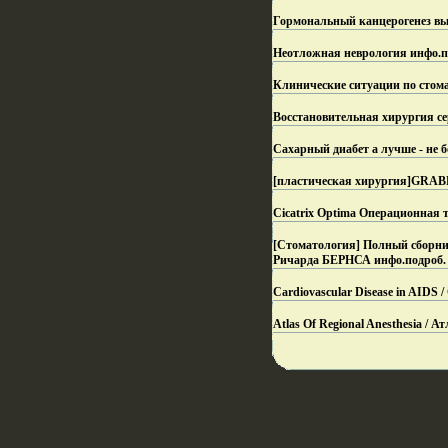
Гормональный канцерогенез вы
Неотложная неврология инфо.
п
Клинические ситуации по стома
Восстановительная хирургия се
Сахарный диабет а лучше - не б
[пластическая хирургия]GRABB
Cicatrix Optima Операционная 
[Стоматология] Полный сборни
Ричарда БЕРНСА инфо.
подроб.
Cardiovascular Disease in AIDS
Atlas Of Regional Anesthesia / А