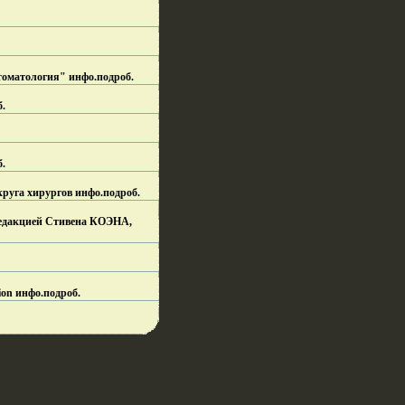
стоматология" инфо.
подроб.
б.
б.
круга хирургов инфо.
подроб.
редакцией Стивена КОЭНА,
ion инфо.
подроб.