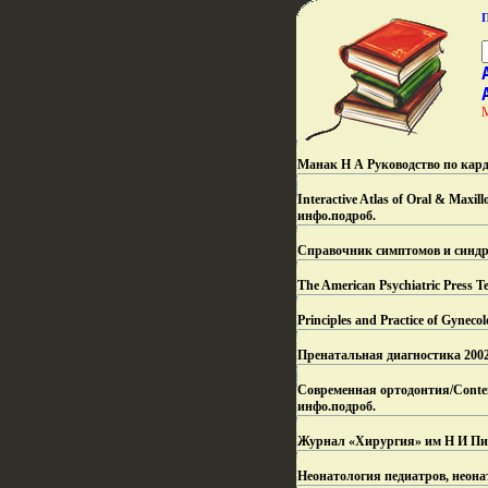
Манак Н А Руководство по кард
Interactive Atlas of Oral & Max
инфо.
подроб.
Справочник симптомов и синдр
The American Psychiatric Press 
Principles and Practice of Gyn
Пренатальная диагностика 2002-
Современная ортодонтия/Contemp
инфо.
подроб.
Журнал «Хирургия» им Н И Пиро
Неонатология педиатров, неона