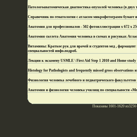
Патологоанатомическая диагностика опухолей человека (в двух т
Справочник по гематологии с атласом микрофотограмм бумаге и
Анатомия для профессионалов - 502 фотоиллюстрации х 672 х 25
Анатомия скелета Анатомия человека в схемах и рисунках Атлас-
Витамины: Краткое рук для врачей и студентов мед , фармацевт
специальностей инфо.
подроб.
Лекции к экзамену USMLE \ First Aid Step 1 2010 and Home study Ge
Histology for Pathologists and frequently missed gross observations 
Физиология человека лечебного и педиатрического факультетов
Анатомия и физиология человека училищ по специальности «Ме
Показаны 1601-1620 из3256