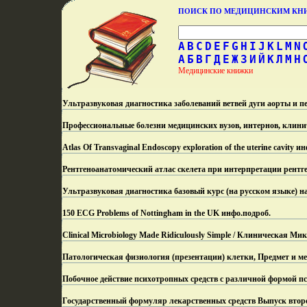
ПОИСК ПО МЕДИЦИНСКИМ К
A
B
C
D
E
F
G
H
I
J
K
L
M
N
А
Б
В
Г
Д
Е
Ж
З
И
Й
К
Л
М
Н
Медицинские книжки
Ультразвуковая диагностика заболеваний ветвей дуги аорты и 
Профессиональные болезни медицинских вузов, интернов, клини
Atlas Of Transvaginal Endoscopy exploration of the uterine cavity ин
Рентгеноанатомический атлас скелета при интерпретации рентг
Ультразвуковая диагностика базовый курс (на русском языке) н
150 ECG Problems of Nottingham in the UK инфо.
подроб.
Clinical Microbiology Made Ridiculously Simple / Клиническая Ми
Патологическая физиология (презентации) клетки, Предмет и м
Побочное действие психотропных средств с различной формой п
Государственный формуляр лекарственных средств Выпуск второ