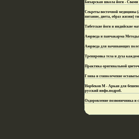
Бихарская школа йоги - Свами
Секреты восточной медицины (а
питание, диета, образ жизни) т
Тибетские йоги и индийские мах
Аюрведа и панчакарма Методы 
Аюрведа для начинающих полез
Тренировка тела и духа каждом
Практика оригинальной цветочн
Глина и глинолечение оставать
Норбеков М - Аркан для бешено
русский инфо.
подроб.
Оздоровление позвоничника и су