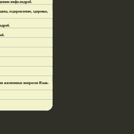
дению инфо.
подроб.
ина, оздоровление, здоровье,
одроб.
об.
нии жизненных вопросов Язык-