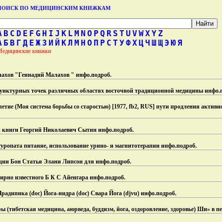
ПОИСК ПО МЕДИЦИНСКИМ КНИЖКАМ
A
B
C
D
E
F
G
H
I
J
K
L
M
N
O
P
Q
R
S
T
U
V
W
X
Y
Z
А
Б
В
Г
Д
Е
Ж
З
И
Й
К
Л
М
Н
О
П
Р
С
Т
У
Ф
Х
Ц
Ч
Ш
Щ
Э
Ю
Я
Медицинские книжки
лахов "Геннадий Малахов " инфо.
подроб.
унктурных точек различных областях восточной традиционной медицины инфо.
етие (Моя система борьбы со старостью) [1977, fb2, RUS] пути продления актив
 книги Георгий Николаевич Сытин инфо.
подроб.
уропата питание, использование урино- и магнитотерапии инфо.
подроб.
ции Бон Статья Элани Липсон для инфо.
подроб.
ирно известного Б К С Айенгара инфо.
подроб.
адипика (doc) Йога-нидра (doc) Свара Йога (djvu) инфо.
подроб.
 (тибетская медицина, аюрведа, буддизм, йога, оздоровление, здоровье) Ши» в п