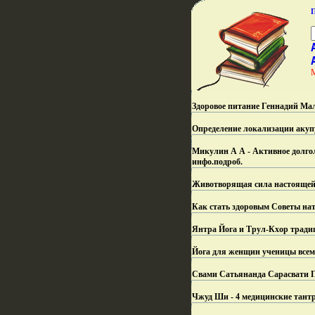
Здоровое питание Геннадий Ма
Определение локализации акуп
Микулин А А - Активное долгол
инфо.
подроб.
Животворящая сила настоящей
Как стать здоровым Советы нат
Янтра Йога и Трул-Кхор тради
Йога для женщин ученицы всем
Свами Сатьянанда Сарасвати Пр
Чжуд Ши - 4 медицинские тантры