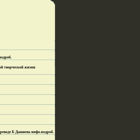
подроб.
ной творческой жизни
ереводе Б Дашиева инфо.
подроб.