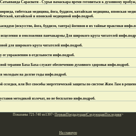
 Сатьянанда Сарасвати - Сурья намаскара время готовиться к духовному пробуж
юрведа, тибетская медицина, йога, буддизм, китайская медицина, японская медиц
ибетской, китайской и японской медициной инфо.
подроб.
асиддхи (искусство, йога, буддизм, тантра) йогинов и их тайные практики инфо.
п
исцеления и омоложения панчакармы Для широкого круга читателей инфо.
подр
ной для широкого круга читателей инфо.
подроб.
у ее упражнению в отдельности инфо.
подроб.
ой терапии Баха Баха служит обеспечению духовного здоровья инфо.
подроб.
ся молодым на долгие годы инфо.
подроб.
й селедки, или Все способы энергетической защиты по системе Жим Лам в реше
ставов методикой излечат, но не бесплатно инфо.
подроб.
Показаны 721-740 из1397<
Первая
Предыдущая
|
Следующая
Последняя
>
На главную