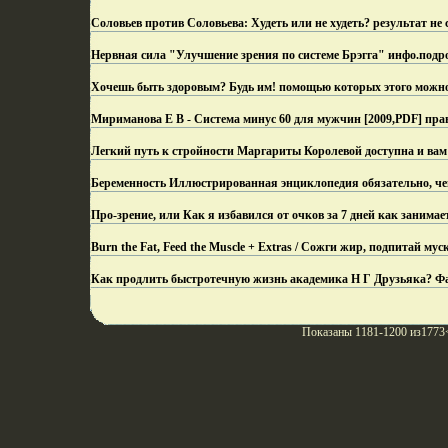
Соловьев против Соловьева: Худеть или не худеть? результат не 
Нервная сила "Улучшение зрения по системе Брэгга" инфо.
подр
Хочешь быть здоровым? Будь им! помощью которых этого можно
Мириманова Е В - Система минус 60 для мужчин [2009,PDF] пра
Легкий путь к стройности Маргариты Королевой доступна и вам
Беременность Иллюстрированная энциклопедия обязательно, чег
Про-зрение, или Как я избавился от очков за 7 дней как занимает
Burn the Fat, Feed the Muscle + Extras / Сожги жир, подпитай му
Как продлить быстротечную жизнь академика Н Г Друзьяка? Фак
Показаны 1181-1200 из1773