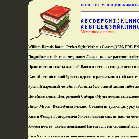
ПОИСК ПО МЕДИЦИНСКИМ К
A
B
C
D
E
F
G
H
I
J
K
L
M
N
А
Б
В
Г
Д
Е
Ж
З
И
Й
К
Л
М
Н
Медицинские книжки
William Horatio Bates - Perfect Sight Without Glasses [1920, PDF, 
Подробнее о тибетской медицине: Лекарственные растения тибе
Практические советы великой Ванги известных специалистов в о
Самый легкий способ бросить курить и рассказано в этой книге 
Русский народный лечебник Рецепты безо всякой химии тибетск
Целебные клады Центральной Сибири (Мультимедиа энциклопеди
Лисси Мусса - Волшебный блокнот Сделаем из тушки фигурку ед
Книги Фёдора Григорьевича Углова помогли спасти тысячи чело
Худеем вместе - худеем правильно! (метод золотой середины) пр
Сны Что это такое и как они вызываются его телеграфным прово