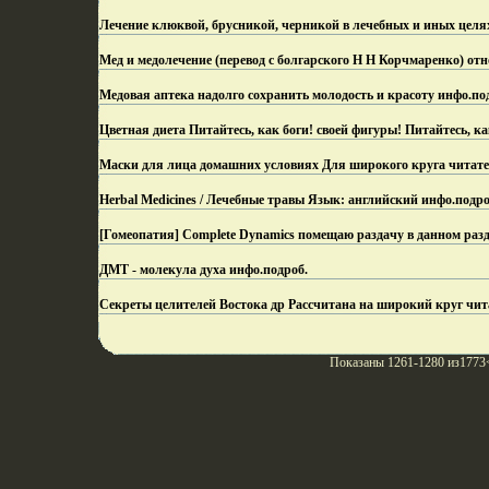
Лечение клюквой, брусникой, черникой в лечебных и иных целя
Мед и медолечение (перевод с болгарского Н Н Корчмаренко) от
Медовая аптека надолго сохранить молодость и красоту инфо.
по
Цветная диета Питайтесь, как боги! своей фигуры! Питайтесь, ка
Маски для лица домашних условиях Для широкого круга читате
Herbal Medicines / Лечебные травы Язык: английский инфо.
подро
[Гомеопатия] Complete Dynamics помещаю раздачу в данном разд
ДМТ - молекула духа инфо.
подроб.
Секреты целителей Востока др Рассчитана на широкий круг чит
Показаны 1261-1280 из1773