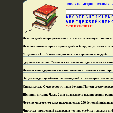
ПОИСК ПО МЕДИЦИНСКИМ К
A
B
C
D
E
F
G
H
I
J
K
L
M
N
А
Б
В
Г
Д
Е
Ж
З
И
Й
К
Л
М
Н
Медицинские книжки
Лечение диабета при различных переменах в самочувствии инфо
Лечебное питание при сахарном диабете блюд, допустимых при с
Медицина в США хотя она уже почти внедрена инфо.
подроб.
Здоровье ваших ног Самые эффективные методы лечения из кни
Лечение скипидарными ваннами это один из методов капилляро
Энциклопедия целебного чая медициной, а также практикующи
Сигналы тела О чем говорят наши болезни Помоги своему исцел
Шейпинг-питание Часть 2 для правильного планирования раци
Лечение чистотелом даже излечить около 250 болезней инфо.
под
Чистотел - природный целитель в корнях, стеблях и листьях инф