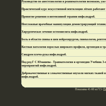
Руководство по анестезиологии и реаниматологии возможно, уже
Практический курс искусственной вентиляции лёгких работают
Принятие решения в интенсивной терапии инфо.
подроб.
Неотложные врачебные манипуляции демонстрирующий техник
Хирургическое лечение остеомиелита инфо.
подроб.
Боль в области спины и шеи нейрохирургов, гинекологов, рентг
Костная патология взрослых широкого профиля, ортопедов и тр
Синдром плечо-рука инфо.
подроб.
Под ред Г С Юмашева - Травматология и ортопедия Учебник 3-е и
мероприятий инфо.
подроб.
Доброкачественные и злокачественные опухоли мягких тканей и
инфо.
подроб.
Показаны 41-60 из715<
П