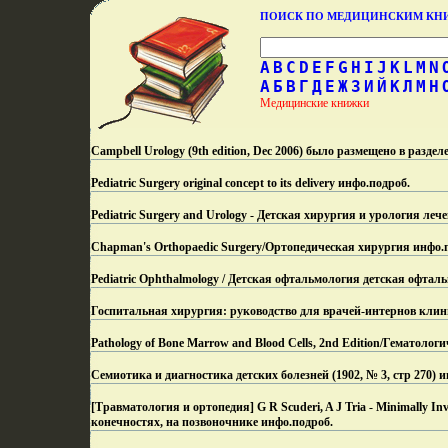
ПОИСК ПО МЕДИЦИНСКИМ К
A
B
C
D
E
F
G
H
I
J
K
L
M
N
А
Б
В
Г
Д
Е
Ж
З
И
Й
К
Л
М
Н
Медицинские книжки
Campbell Urology (9th edition, Dec 2006) было размещено в разд
Pediatric Surgery original concept to its delivery инфо.
подроб.
Pediatric Surgery and Urology - Детская хирургия и урология ле
Chapman's Orthopaedic Surgery/Ортопедическая хирургия инфо.
Pediatric Ophthalmology / Детская офтальмология детская офтал
Госпитальная хирургия: руководство для врачей-интернов клин
Pathology of Bone Marrow and Blood Cells, 2nd Edition/Гематоло
Семиотика и диагностика детских болезней (1902, № 3, стр 270) и
[Травматология и ортопедия] G R Scuderi, A J Tria - Minimally 
конечностях, на позвоночнике инфо.
подроб.