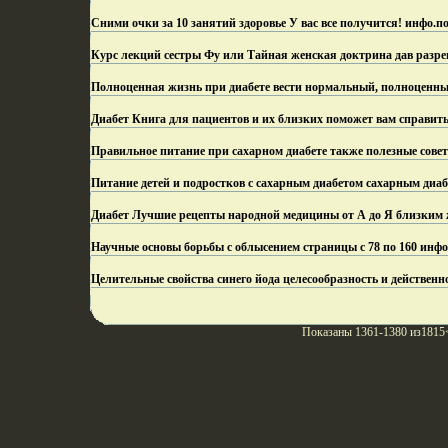
Сними очки за 10 занятий здоровье У вас все получится! инфо.
по
Курс лекций сестры Фу или Тайная женская доктрина дав разре
Полноценная жизнь при диабете вести нормальный, полноценны
Диабет Книга для пациентов и их близких поможет вам справить
Правильное питание при сахарном диабете также полезные сове
Питание детей и подростков с сахарным диабетом сахарным диаб
Диабет Лучшие рецепты народной медицины от А до Я близким ж
Научные основы борьбы с облысением страницы с 78 по 160 инфо
Целительные свойства синего йода целесообразность и действенн
Показаны 1361-1380 из1815