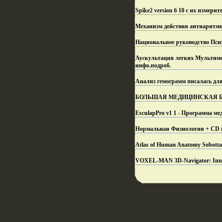
Spike2 version 6 10 с их измери
Механизм действия антиарит
Национальное руководство Псих
Аускультация легких Мультимед
инфо.
подроб.
Анализ гемограмм писалась для
БОЛЬШАЯ МЕДИЦИНСКАЯ БИБЛ
EsculapPro v1 1 - Программа м
Нормальная Физиология + CD п
Atlas of Human Anatomy Sobotta
VOXEL-MAN 3D-Navigator: Inne