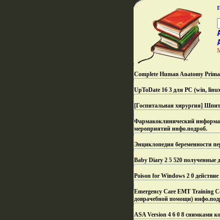
Complete Human Anatomy Primal 
UpToDate 16 3 для PC (win, lin
[Госпитальная хирургия] Шпита
Фармакоклинический информац
мероприятий инфо.
подроб.
Энциклопедия беременности пер
Baby Diary 2 5 520 полученные
Poison for Windows 2 0 действи
Emergency Care EMT Training C
доврачебной помощи) инфо.
под
ASA Version 4 6 0 8 снимками 