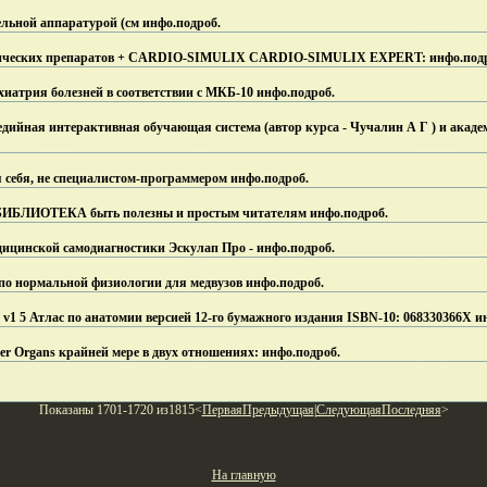
тельной аппаратурой (см инфо.
подроб.
мических препаратов + CARDIO-SIMULIX CARDIO-SIMULIX EXPERT: инфо.
под
иатрия болезней в соответствии с МКБ-10 инфо.
подроб.
ийная интерактивная обучающая система (автор курса - Чучалин А Г ) и акаде
 себя, не специалистом-программером инфо.
подроб.
ИОТЕКА быть полезны и простым читателям инфо.
подроб.
едицинской самодиагностики Эскулап Про - инфо.
подроб.
о нормальной физиологии для медвузов инфо.
подроб.
 v1 5 Атлас по анатомии версией 12-го бумажного издания ISBN-10: 068330366X и
r Organs крайней мере в двух отношениях: инфо.
подроб.
Показаны 1701-1720 из1815<
Первая
Предыдущая
|
Следующая
Последняя
>
На главную