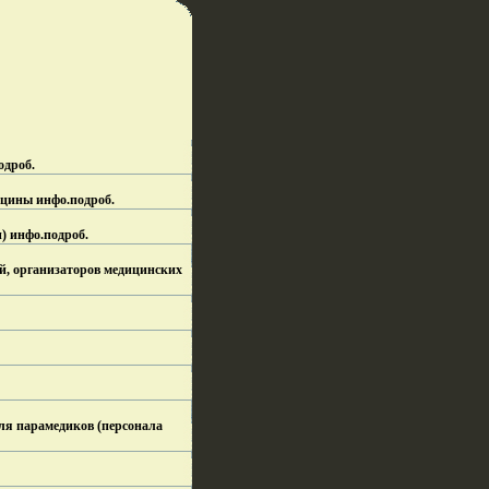
одроб.
дицины инфо.
подроб.
) инфо.
подроб.
, организаторов медицинских
для парамедиков (персонала