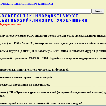
ПОИСК ПО МЕДИЦИНСКИМ КНИЖКАМ
A
B
C
D
E
F
G
H
I
J
K
L
M
N
O
P
Q
R
S
T
U
V
W
X
Y
Z
А
Б
В
Г
Д
Е
Ж
З
И
Й
К
Л
М
Н
О
П
Р
С
Т
У
Ф
Х
Ц
Ч
Ш
Щ
Э
Ю
Я
Медицинские книжки
3D Interactive Series 9CDs биологии можно сделать более увлекательным! инфо.
п
ux, mac) and PDA (PocketPC, Smartphone etc) последних достижениях в области ме
льна хiрургiя (3 диски) Л Я Ковальчук, В Ф Саєнко Шпитальна хiрургiя (3 диски
ионный справочник MEDI RU 2010 Подробно о лекарствах медицинских изданий
вого года жизни маленького человечка инфо.
подроб.
 дневники и многое другое… инфо.
подроб.
е вещества, биохимия и пр инфо.
подроб.
ourse ( CD ) (Тренинг-курсы по неотложной (экстренной) медицинской помощи) 
роб.
компьютерной и магнитно-резонансной томографии инфо.
подроб.