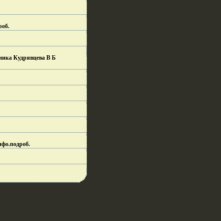
роб.
мика Кудрявцева В Б
нфо.
подроб.