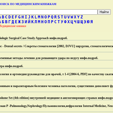
ПОИСК ПО МЕДИЦИНСКИМ КНИЖКАМ
A
B
C
D
E
F
G
H
I
J
K
L
M
N
O
P
Q
R
S
T
U
V
W
X
Y
Z
А
Б
В
Г
Д
Е
Ж
З
И
Й
К
Л
М
Н
О
П
Р
С
Т
У
Ф
Х
Ц
Ч
Ш
Щ
Э
Ю
Я
Медицинские книжки
diologic Surgical Case Study Approach инфо.
подроб.
ис - Dental secrets / Секреты стоматологии [2002, DJVU] хирургии, стоматологиче
еменные методы лечения для решающего удара по недугу инфо.
подроб.
тра инфо.
подроб.
огия и ортопедия:руководство для врачей, т 1-4 [2004-6, PDF] по качеству сжа
ионным и паразитарным болезням человека патологии, существенно дополняет ф
Volume Set (4th edition) внутренней медицине в англоговорящих странах инфо.
подр
н Р -Pulmonology,Nephrology/Пульмонология,нефрология Internal Medicine, Neur