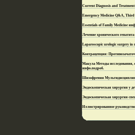
Current Diagnosis and Treatment:
Emergency Medicine Q&A, Third 
Essentials of Family Medicine инф
Лечение хронического гепатита
Laparoscopic urologic surgery in 
Контрацепция: Противозачаточ
Макула Методы исследования, о
инфо.
подроб.
Шизофрения Mультидисциплинар
Эндоскопическая хирургия у д
Эндоскопическая хирургия спец
Иллюстрированное руководство 