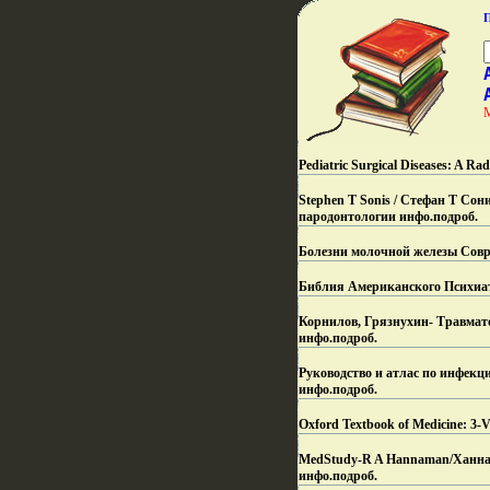
Pediatric Surgical Diseases: A Ra
Stephen T Sonis / Стефан Т Сон
пародонтологии инфо.
подроб.
Болезни молочной железы Совр
Библия Американского Психиа
Корнилов, Грязнухин- Травматол
инфо.
подроб.
Руководство и атлас по инфекц
инфо.
подроб.
Oxford Textbook of Medicine: 3-
MedStudy-R A Hannaman/Ханнама
инфо.
подроб.