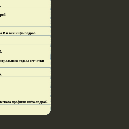
.
роб.
а B и вич инфо.
подроб.
б.
нтрального отдела сетчатки
б.
ческого профиля инфо.
подроб.