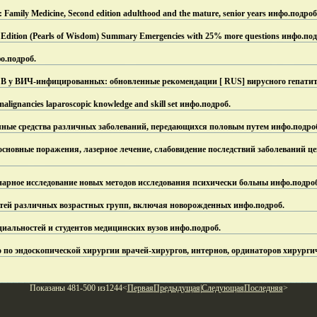
 Family Medicine, Second edition adulthood and the mature, senior years инфо.
подроб
Edition (Pearls of Wisdom) Summary Emergencies with 25% more questions инфо.
под
о.
подроб.
 В у ВИЧ-инфицированных: обновленные рекомендации [ RUS] вирусного гепатит
malignancies laparoscopic knowledge and skill set инфо.
подроб.
ные средства различных заболеваний, передающихся половым путем инфо.
подро
сновные поражения, лазерное лечение, слабовидение последствий заболеваний це
ное исследование новых методов исследования психически больны инфо.
подро
етей различных возрастных групп, включая новорожденных инфо.
подроб.
иальностей и студентов медицинских вузов инфо.
подроб.
по эндоскопической хирургии врачей-хирургов, интернов, ординаторов хирурги
Показаны 481-500 из1244<
Первая
Предыдущая
|
Следующая
Последняя
>