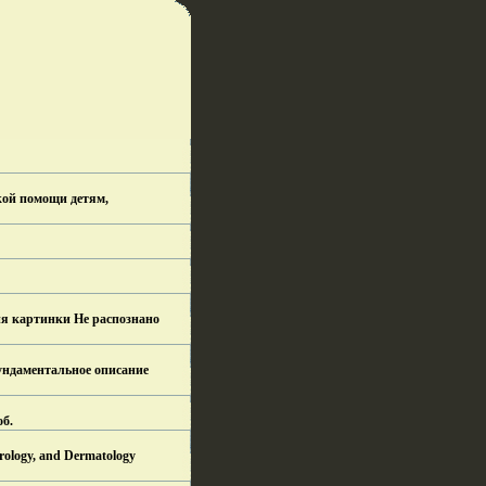
ской помощи детям,
тия картинки Не распознано
ундаментальное описание
об.
ology, and Dermatology