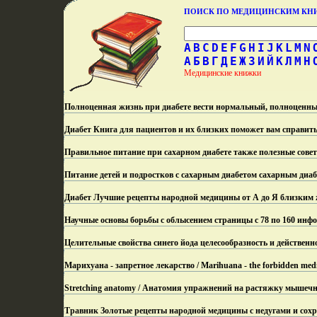
ПОИСК ПО МЕДИЦИНСКИМ К
A
B
C
D
E
F
G
H
I
J
K
L
M
N
А
Б
В
Г
Д
Е
Ж
З
И
Й
К
Л
М
Н
Медицинские книжки
Полноценная жизнь при диабете вести нормальный, полноценны
Диабет Книга для пациентов и их близких поможет вам справить
Правильное питание при сахарном диабете также полезные сове
Питание детей и подростков с сахарным диабетом сахарным диаб
Диабет Лучшие рецепты народной медицины от А до Я близким ж
Научные основы борьбы с облысением страницы с 78 по 160 инфо
Целительные свойства синего йода целесообразность и действенн
Марихуана - запретное лекарство / Marihuana - the forbidden med
Stretching anatomy / Анатомия упражнений на растяжку мышечн
Травник Золотые рецепты народной медицины с недугами и сохр